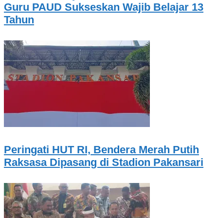
Guru PAUD Sukseskan Wajib Belajar 13
Tahun
Peringati HUT RI, Bendera Merah Putih
Raksasa Dipasang di Stadion Pakansari