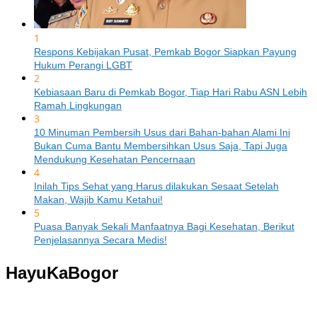
1
Respons Kebijakan Pusat, Pemkab Bogor Siapkan Payung
Hukum Perangi LGBT
2
Kebiasaan Baru di Pemkab Bogor, Tiap Hari Rabu ASN Lebih
Ramah Lingkungan
3
10 Minuman Pembersih Usus dari Bahan-bahan Alami Ini
Bukan Cuma Bantu Membersihkan Usus Saja, Tapi Juga
Mendukung Kesehatan Pencernaan
4
Inilah Tips Sehat yang Harus dilakukan Sesaat Setelah
Makan, Wajib Kamu Ketahui!
5
Puasa Banyak Sekali Manfaatnya Bagi Kesehatan, Berikut
Penjelasannya Secara Medis!
HayuKaBogor