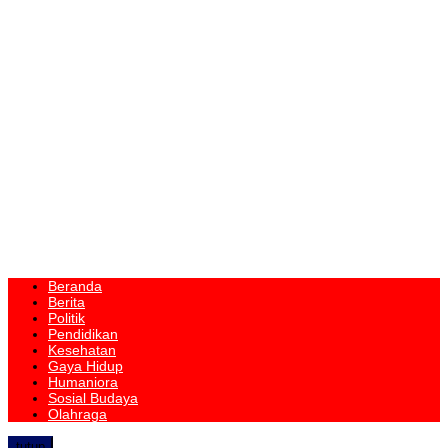
Beranda
Berita
Politik
Pendidikan
Kesehatan
Gaya Hidup
Humaniora
Sosial Budaya
Olahraga
tutup