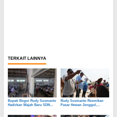
TERKAIT LAINNYA
Bupati Bogor Rudy Susmanto
Rudy Susmanto Resmikan
Hadirkan Wajah Baru SDN
Pasar Hewan Jonggol,
Tegal Benteng, Setelah 11
Perkuat Ekonomi Peternakan
Tahun Tak Tersentuh
dan Dukung Pengembangan