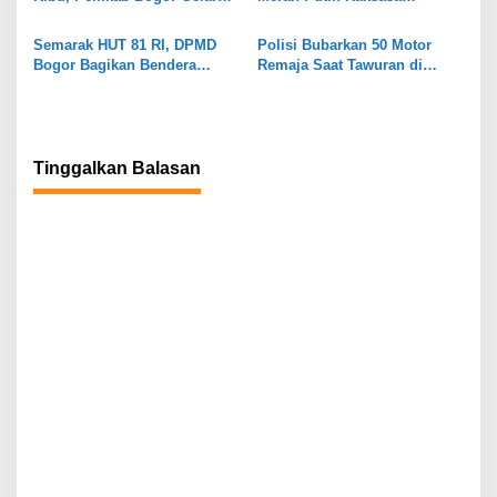
Job Fair
Dipasang di Stadion
Pakansari
Semarak HUT 81 RI, DPMD
Polisi Bubarkan 50 Motor
Bogor Bagikan Bendera
Remaja Saat Tawuran di
Merah Putih ke Warga
Parung Bogor
Cigombong
Tinggalkan Balasan