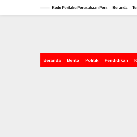
L
e
Kode Perilaku Perusahaan Pers
Beranda
Te
w
a
tutup
t
i
k
e
k
o
n
Beranda
Berita
Politik
Pendidikan
K
t
e
n