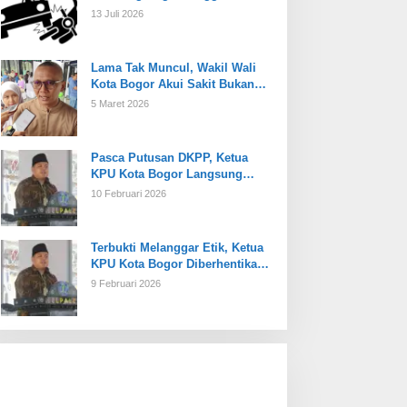
13 Juli 2026
Lama Tak Muncul, Wakil Wali
Kota Bogor Akui Sakit Bukan
Karena Masalah Internal
5 Maret 2026
Pasca Putusan DKPP, Ketua
KPU Kota Bogor Langsung
Dijabat Plt
10 Februari 2026
Terbukti Melanggar Etik, Ketua
KPU Kota Bogor Diberhentikan
Tetap
9 Februari 2026