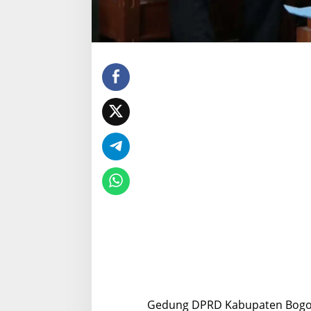
a
k
a
t
Gedung DPRD Kabupaten Bogor, 