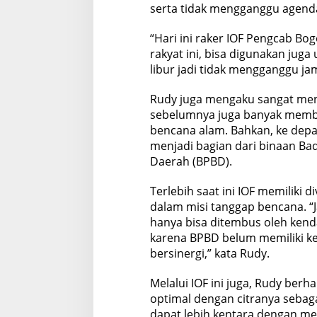
serta tidak mengganggu agenda
“Hari ini raker IOF Pengcab Bo
rakyat ini, bisa digunakan juga 
libur jadi tidak mengganggu jam
Rudy juga mengaku sangat men
sebelumnya juga banyak memba
bencana alam. Bahkan, ke dep
menjadi bagian dari binaan B
Daerah (BPBD).
Terlebih saat ini IOF memiliki di
dalam misi tanggap bencana. “J
hanya bisa ditembus oleh kend
karena BPBD belum memiliki ken
bersinergi,” kata Rudy.
Melalui IOF ini juga, Rudy ber
optimal dengan citranya sebaga
dapat lebih kentara dengan me