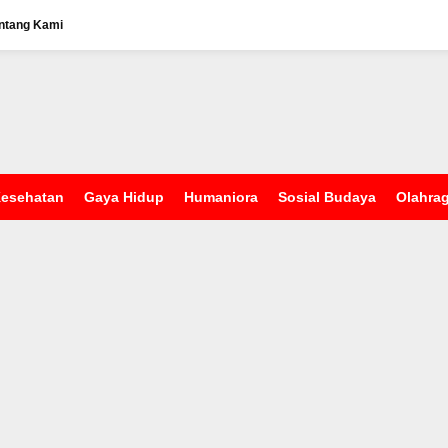
ntang Kami
esehatan
Gaya Hidup
Humaniora
Sosial Budaya
Olahra