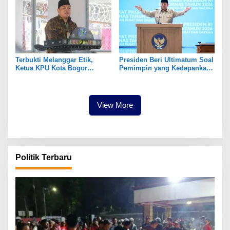
Terbukti Melanggar Etik,
Presiden Beri Ultimatum Soal
Ketua KPU Kota Bogor
Pemimpin yang Kedepankan
Diberhentikan Tetap
Kepentingan Pribadi
View More
Politik Terbaru