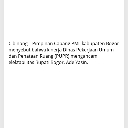
t
a
b
i
l
i
t
a
Cibinong – Pimpinan Cabang PMII kabupaten Bogor
s
menyebut bahwa kinerja Dinas Pekerjaan Umum
A
dan Penataan Ruang (PUPR) mengancam
d
e
elektabilitas Bupati Bogor, Ade Yasin.
Y
a
s
i
n