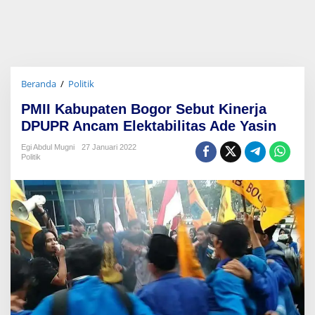
Beranda
/
Politik
P
M
PMII Kabupaten Bogor Sebut Kinerja
I
I
DPUPR Ancam Elektabilitas Ade Yasin
K
a
Egi Abdul Mugni
27 Januari 2022
Politik
b
u
p
a
t
e
n
B
o
g
o
r
S