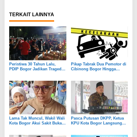
TERKAIT LAINNYA
Peristiwa 30 Tahun Lalu,
Pikap Tabrak Dua Pemotor di
PDIP Bogor Jadikan Tragedi
Cibinong Bogor Hingga
Kudatuli untuk Memperkuat
Tewas
Persatuan
Lama Tak Muncul, Wakil Wali
Pasca Putusan DKPP, Ketua
Kota Bogor Akui Sakit Bukan
KPU Kota Bogor Langsung
Karena Masalah Internal
Dijabat Plt