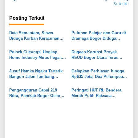
v
Subsidi
i
g
Posting Terkait
a
s
Data Sementara, Siswa
Puluhan Pelajar dan Guru di
Diduga Korban Keracunan
Dramaga Bogor Diduga
i
MBG di Dramaga Bogor Capai
Keracunan Usai Santap Menu
25 Orang
MBG
p
Polsek Cileungsi Ungkap
Dugaan Korupsi Proyek
Home Industry Miras Ilegal,
RSUD Bogor Utara Terus
o
Ratusan Botol Disita
Bergulir, 8 Orang Diperiksa
s
Kejari
Jusuf Hamka Ngaku Tertarik
Gelapkan Perhiasan hingga
Bangun Jalan Tambang
Rp635 Juta, Dua Perempuan
Kabupaten Bogor
di Gunungputri Bogor
Ditangkap
Pengangguran Capai 218
Peringati HUT RI, Bendera
Ribu, Pemkab Bogor Gelar
Merah Putih Raksasa
Job Fair
Dipasang di Stadion
Pakansari