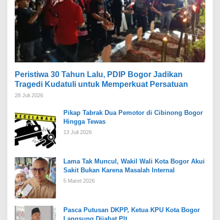
Peristiwa 30 Tahun Lalu, PDIP Bogor Jadikan
Tragedi Kudatuli untuk Memperkuat Persatuan
28 Juli 2026
Pikap Tabrak Dua Pemotor di Cibinong Bogor
Hingga Tewas
13 Juli 2026
Lama Tak Muncul, Wakil Wali Kota Bogor Akui
Sakit Bukan Karena Masalah Internal
5 Maret 2026
Pasca Putusan DKPP, Ketua KPU Kota Bogor
Langsung Dijabat Plt