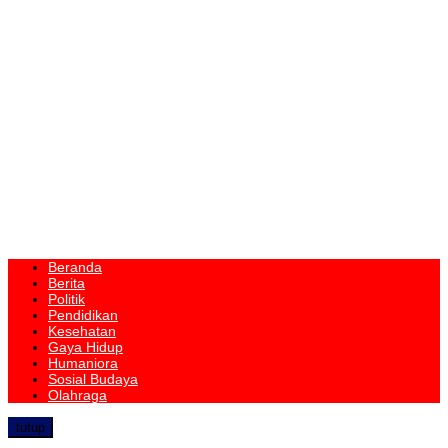
Beranda
Berita
Politik
Pendidikan
Kesehatan
Gaya Hidup
Humaniora
Sosial Budaya
Olahraga
tutup