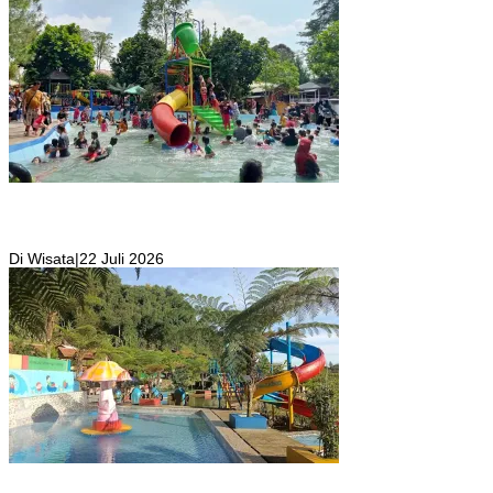
Wisata Toyo Lembah Hijau Cibatok Lewiliang Jadi Tempat Favorit
Wisata Renang Murah Meriah Sekaligus Tempat Renang Para Atlit
Bogor Barat
Di Wisata
|
22 Juli 2026
Kolam Renang Rawa Gabus Bersumber dari Mata Air Alami