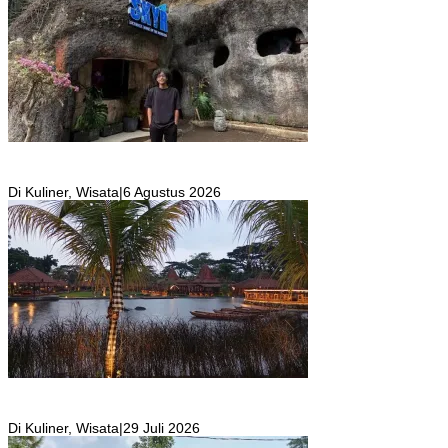
SKYR Kafe yang Punya Tempat Bekas Goa Terbengkalai di Puncak
Bogor Kini Menjadi Kafe yang Unik dan Indah.
Di Kuliner, Wisata
|
6 Agustus 2026
Resto Sekaligus Tempat Wisata di Rumah Air Bogor Masi Jadi
Tempat Favorit Liburan Akhir Pekan!
Di Kuliner, Wisata
|
29 Juli 2026