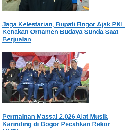
Jaga Kelestarian, Bupati Bogor Ajak PKL
Kenakan Ornamen Budaya Sunda Saat
Berjualan
Permainan Massal 2.026 Alat Musik
Karinding di Bogor Pecahkan Rekor