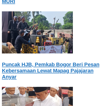
MURI
Puncak HJB, Pemkab Bogor Beri Pesan
Kebersamaan Lewat Mapag Pajajaran
Anyar