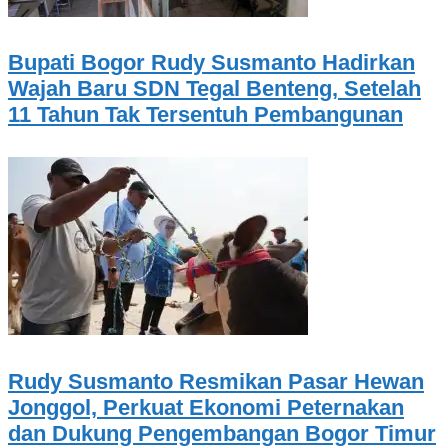
Bupati Bogor Rudy Susmanto Hadirkan
Wajah Baru SDN Tegal Benteng, Setelah
11 Tahun Tak Tersentuh Pembangunan
Rudy Susmanto Resmikan Pasar Hewan
Jonggol, Perkuat Ekonomi Peternakan
dan Dukung Pengembangan Bogor Timur