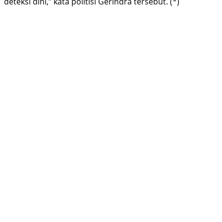
deteksi dini,” kata politisi Gerindra tersebut. (*)