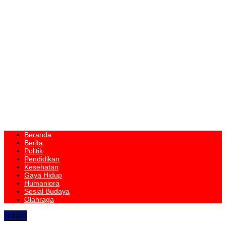
Beranda
Berita
Politik
Pendidikan
Kesehatan
Gaya Hidup
Humaniora
Sosial Budaya
Olahraga
tutup