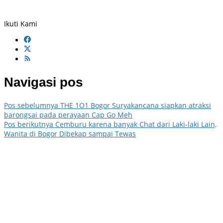
Ikuti Kami
Navigasi pos
Pos sebelumnya
THE 1O1 Bogor Suryakancana siapkan atraksi
barongsai pada perayaan Cap Go Meh
Pos berikutnya
Cemburu karena banyak Chat dari Laki-laki Lain,
Wanita di Bogor Dibekap sampai Tewas