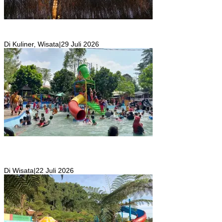
Resto Sekaligus Tempat Wisata di Rumah Air Bogor Masi Jadi
Tempat Favorit Liburan Akhir Pekan!
Di Kuliner, Wisata
|
29 Juli 2026
Wisata Toyo Lembah Hijau Cibatok Lewiliang Jadi Tempat Favorit
Wisata Renang Murah Meriah Sekaligus Tempat Renang Para Atlit
Bogor Barat
Di Wisata
|
22 Juli 2026