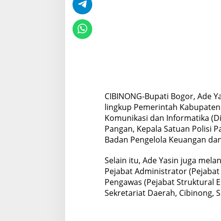
m
k
a
b
B
o
g
o
r
CIBINONG-Bupati Bogor, Ade Ya
lingkup Pemerintah Kabupaten 
Komunikasi dan Informatika (D
Pangan, Kepala Satuan Polisi P
Badan Pengelola Keuangan dan
Selain itu, Ade Yasin juga me
Pejabat Administrator (Pejabat 
Pengawas (Pejabat Struktural Es
Sekretariat Daerah, Cibinong, S