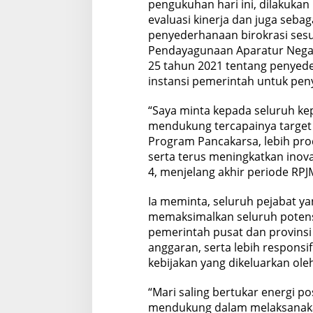
pengukuhan hari ini, dilakukan
evaluasi kinerja dan juga sebag
penyederhanaan birokrasi ses
Pendayagunaan Aparatur Negar
25 tahun 2021 tentang penyede
instansi pemerintah untuk pen
“Saya minta kepada seluruh ke
mendukung tercapainya target 
Program Pancakarsa, lebih prod
serta terus meningkatkan inova
4, menjelang akhir periode RPJ
Ia meminta, seluruh pejabat ya
memaksimalkan seluruh potens
pemerintah pusat dan provins
anggaran, serta lebih respons
kebijakan yang dikeluarkan ole
“Mari saling bertukar energi pos
mendukung dalam melaksanaka