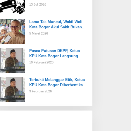
13 Juli 2026
Lama Tak Muncul, Wakil Wali
Kota Bogor Akui Sakit Bukan
Karena Masalah Internal
5 Maret 2026
Pasca Putusan DKPP, Ketua
KPU Kota Bogor Langsung
Dijabat Plt
10 Februari 2026
Terbukti Melanggar Etik, Ketua
KPU Kota Bogor Diberhentikan
Tetap
9 Februari 2026