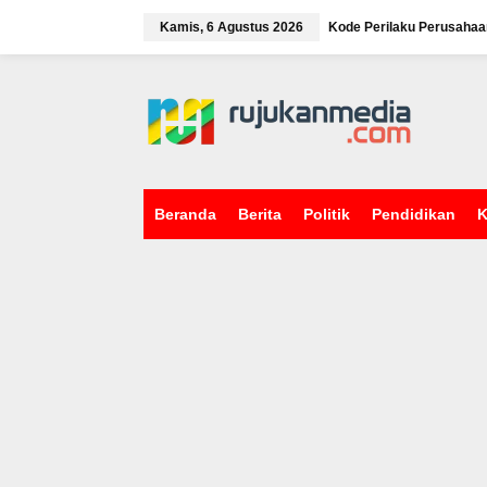
L
e
Kamis, 6 Agustus 2026
Kode Perilaku Perusahaa
w
a
tutup
t
i
k
e
k
o
n
Beranda
Berita
Politik
Pendidikan
K
t
e
n