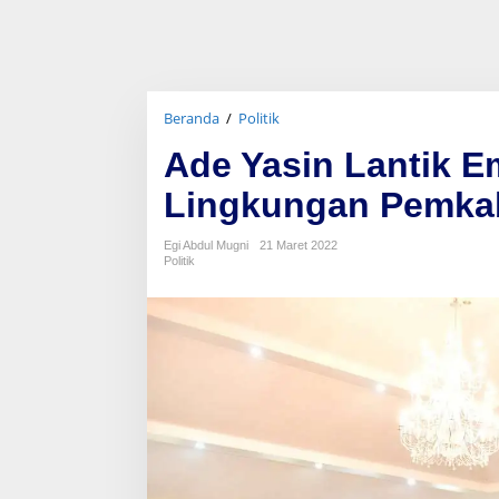
Beranda
/
Politik
A
d
Ade Yasin Lantik E
e
Y
Lingkungan Pemka
a
s
i
Egi Abdul Mugni
21 Maret 2022
n
Politik
L
a
n
t
i
k
E
m
p
a
t