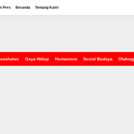
n Pers
Beranda
Tentang Kami
esehatan
Gaya Hidup
Humaniora
Sosial Budaya
Olahra