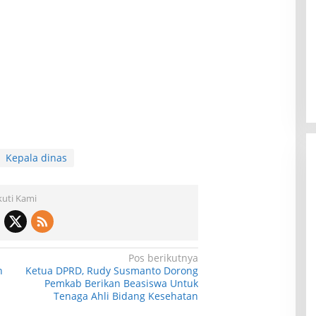
empat Wisata di
Wisata Toyo Lembah Hijau Cibatok
Masi Jadi Tempat
Lewiliang Jadi Tempat Favorit
khir Pekan!
Wisata Renang Murah Meriah
i 2026
Di Wisata
|
22 Juli 2026
Sekaligus Tempat Renang Para
Atlit Bogor Barat
Kepala dinas
kuti Kami
Pos berikutnya
n
Ketua DPRD, Rudy Susmanto Dorong
Pemkab Berikan Beasiswa Untuk
Tenaga Ahli Bidang Kesehatan