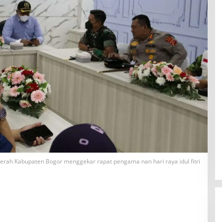
rah Kabupaten Bogor menggekar rapat pengama nan hari raya idul fitri