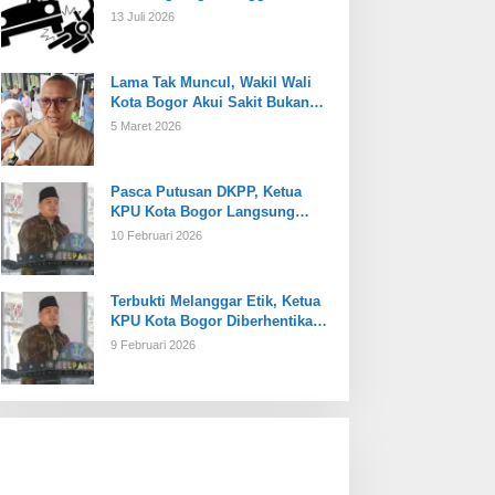
13 Juli 2026
Lama Tak Muncul, Wakil Wali
Kota Bogor Akui Sakit Bukan
Karena Masalah Internal
5 Maret 2026
Pasca Putusan DKPP, Ketua
KPU Kota Bogor Langsung
Dijabat Plt
10 Februari 2026
Terbukti Melanggar Etik, Ketua
KPU Kota Bogor Diberhentikan
Tetap
9 Februari 2026