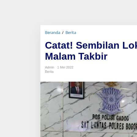
Beranda
/
Berita
C
a
Catat! Sembilan Lo
t
a
Malam Takbir
t
!
S
Admin
1 Mei 2022
e
Berita
m
b
i
l
a
n
L
o
k
a
s