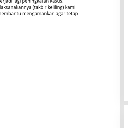
erjadi lagi peningkatan kasus.
aksanakannya (takbir keliling) kami
p membantu mengamankan agar tetap