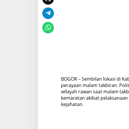
b
i
r
BOGOR – Sembilan lokasi di Kab
perayaan malam takbiran. Poli
wilayah rawan saat malam takbi
kemacetan akibat pelaksanaan t
kejahatan.