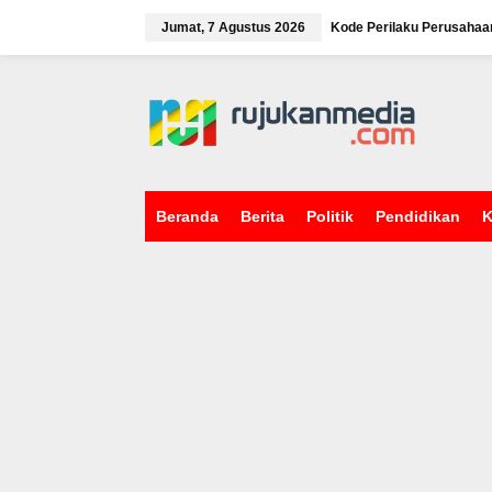
L
e
Jumat, 7 Agustus 2026
Kode Perilaku Perusahaa
w
a
tutup
t
i
k
e
k
o
n
Beranda
Berita
Politik
Pendidikan
K
t
e
n