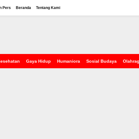
n Pers
Beranda
Tentang Kami
esehatan
Gaya Hidup
Humaniora
Sosial Budaya
Olahra