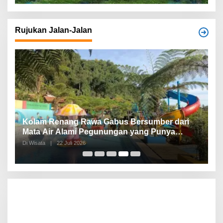
Rujukan Jalan-Jalan
Kolam Renang Rawa Gabus Bersumber dari
G
Mata Air Alami Pegunungan yang Punya
S
Pemandangan Langsung di Alam dan
d
Di Wisata
|
22 Juli 2026
Di 
Pegunungan
I