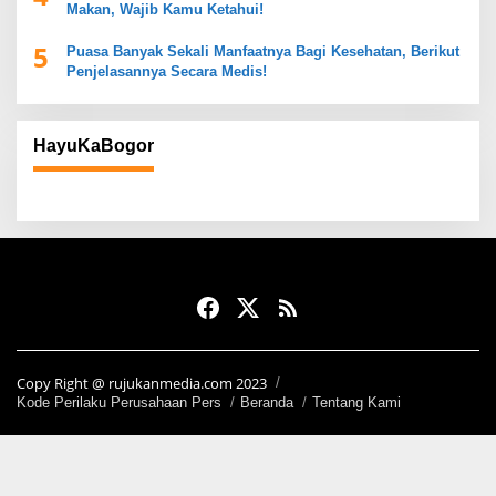
Makan, Wajib Kamu Ketahui!
5
Puasa Banyak Sekali Manfaatnya Bagi Kesehatan, Berikut
Penjelasannya Secara Medis!
HayuKaBogor
Copy Right @ rujukanmedia.com 2023
Kode Perilaku Perusahaan Pers
Beranda
Tentang Kami