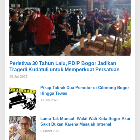
Peristiwa 30 Tahun Lalu, PDIP Bogor Jadikan
Tragedi Kudatuli untuk Memperkuat Persatuan
28 Juli 2026
Pikap Tabrak Dua Pemotor di Cibinong Bogor
Hingga Tewas
13 Juli 2026
Lama Tak Muncul, Wakil Wali Kota Bogor Akui
Sakit Bukan Karena Masalah Internal
5 Maret 2026