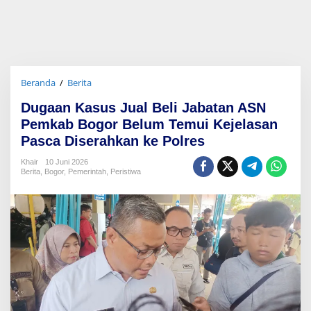
Beranda
/
Berita
D
u
Dugaan Kasus Jual Beli Jabatan ASN
g
a
Pemkab Bogor Belum Temui Kejelasan
a
Pasca Diserahkan ke Polres
n
K
Khair
10 Juni 2026
a
Berita
,
Bogor
,
Pemerintah
,
Peristiwa
s
u
s
J
u
a
l
B
e
l
i