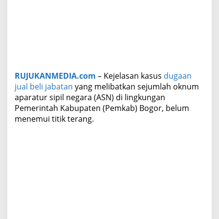
m
T
e
m
u
i
K
e
RUJUKANMEDIA.com
– Kejelasan kasus
dugaan
j
jual beli jabatan
yang melibatkan sejumlah oknum
e
l
aparatur sipil negara (ASN) di lingkungan
a
Pemerintah Kabupaten (Pemkab) Bogor, belum
s
menemui titik terang.
a
n
P
a
s
c
a
D
i
s
e
r