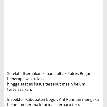
a
h
k
a
n
k
e
P
o
l
r
e
s
Setelah diserahkan kepada pihak Polres Bogor
beberapa waktu lalu,
hingga saat ini kasus tersebut masih belum
terselesaikan.
Inspektur Kabupaten Bogor, Arif Rahman mengaku
belum menerima informasi terbaru terkait