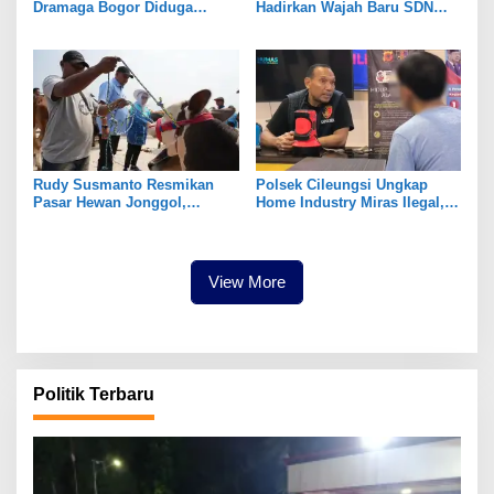
Dramaga Bogor Diduga
Hadirkan Wajah Baru SDN
Keracunan Usai Santap Menu
Tegal Benteng, Setelah 11
MBG
Tahun Tak Tersentuh
Pembangunan
Rudy Susmanto Resmikan
Polsek Cileungsi Ungkap
Pasar Hewan Jonggol,
Home Industry Miras Ilegal,
Perkuat Ekonomi Peternakan
Ratusan Botol Disita
dan Dukung Pengembangan
Bogor Timur
View More
Politik Terbaru