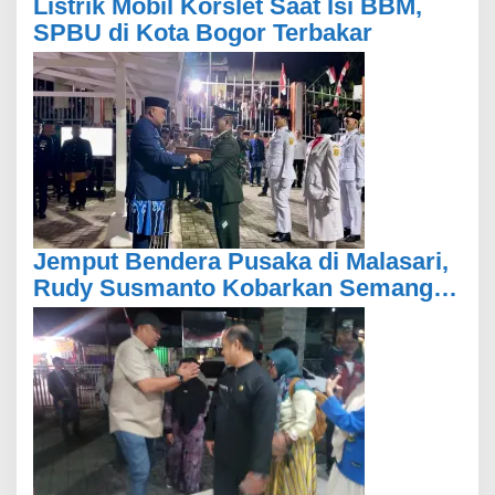
Listrik Mobil Korslet Saat Isi BBM,
SPBU di Kota Bogor Terbakar
Jemput Bendera Pusaka di Malasari,
Rudy Susmanto Kobarkan Semangat
Persatuan Kabupaten Bogor