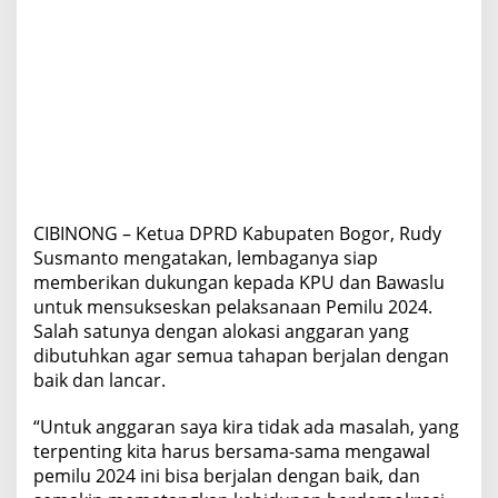
n
g
k
a
n
K
e
h
i
d
u
CIBINONG – Ketua DPRD Kabupaten Bogor, Rudy
p
Susmanto mengatakan, lembaganya siap
a
n
memberikan dukungan kepada KPU dan Bawaslu
D
untuk mensukseskan pelaksanaan Pemilu 2024.
e
Salah satunya dengan alokasi anggaran yang
m
dibutuhkan agar semua tahapan berjalan dengan
o
baik dan lancar.
k
r
a
“Untuk anggaran saya kira tidak ada masalah, yang
s
terpenting kita harus bersama-sama mengawal
i
pemilu 2024 ini bisa berjalan dengan baik, dan