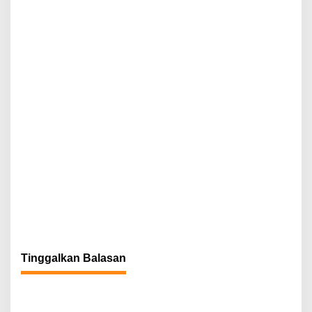
p
o
s
Tinggalkan Balasan