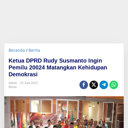
Beranda
/
Berita
K
e
Ketua DPRD Rudy Susmanto Ingin
t
u
Pemilu 20024 Matangkan Kehidupan
a
Demokrasi
D
P
Admin
15 Juni 2022
R
Berita
D
R
u
d
y
S
u
s