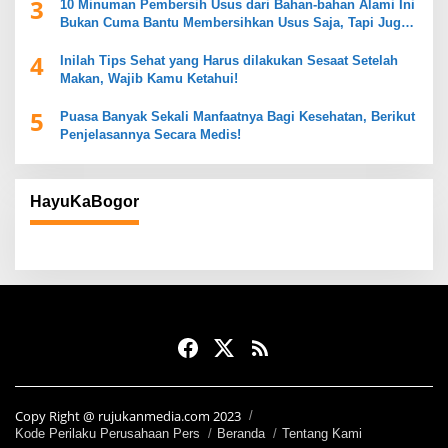
3
10 Minuman Pembersih Usus dari Bahan-bahan Alami Ini
Bukan Cuma Bantu Membersihkan Usus Saja, Tapi Juga
Mendukung Kesehatan Pencernaan
4
Inilah Tips Sehat yang Harus dilakukan Sesaat Setelah
Makan, Wajib Kamu Ketahui!
5
Puasa Banyak Sekali Manfaatnya Bagi Kesehatan, Berikut
Penjelasannya Secara Medis!
HayuKaBogor
Copy Right @ rujukanmedia.com 2023
Kode Perilaku Perusahaan Pers
Beranda
Tentang Kami