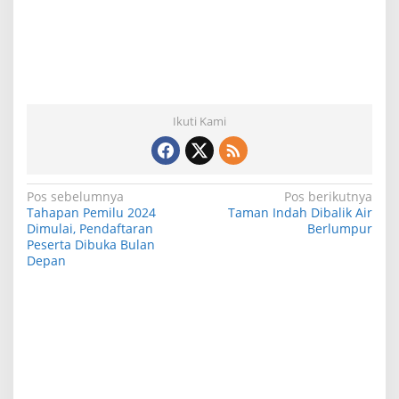
Ikuti Kami
N
Pos sebelumnya
Pos berikutnya
Tahapan Pemilu 2024
Taman Indah Dibalik Air
a
Dimulai, Pendaftaran
Berlumpur
Peserta Dibuka Bulan
v
Depan
i
g
a
s
i