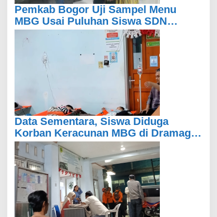
Pemkab Bogor Uji Sampel Menu
MBG Usai Puluhan Siswa SDN
Ciherang 01 Diduga Keracunan
Data Sementara, Siswa Diduga
Korban Keracunan MBG di Dramaga
Bogor Capai 25 Orang