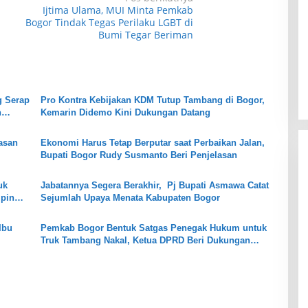
Ijtima Ulama, MUI Minta Pemkab
Bogor Tindak Tegas Perilaku LGBT di
Bumi Tegar Beriman
ah Hijau Cibatok
Kolam Renang Rawa Gabus
mpat Favorit
Bersumber dari Mata Air Alami
rah Meriah
Pegunungan yang Punya
Di Wisata
|
22 Juli 2026
 Renang Para
Pemandangan Langsung di Alam
g Serap
Pro Kontra Kebijakan KDM Tutup Tambang di Bogor,
dan Pegunungan
n
Kemarin Didemo Kini Dukungan Datang
asan
Ekonomi Harus Tetap Berputar saat Perbaikan Jalan,
Bupati Bogor Rudy Susmanto Beri Penjelasan
uk
Jabatannya Segera Berakhir, Pj Bupati Asmawa Catat
mpin
Sejumlah Upaya Menata Kabupaten Bogor
Ibu
Pemkab Bogor Bentuk Satgas Penegak Hukum untuk
Truk Tambang Nakal, Ketua DPRD Beri Dukungan
Penuh