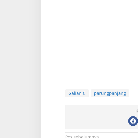
Galian C
parungpanjang
I
Pos sebelumnya