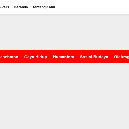
n Pers
Beranda
Tentang Kami
esehatan
Gaya Hidup
Humaniora
Sosial Budaya
Olahra