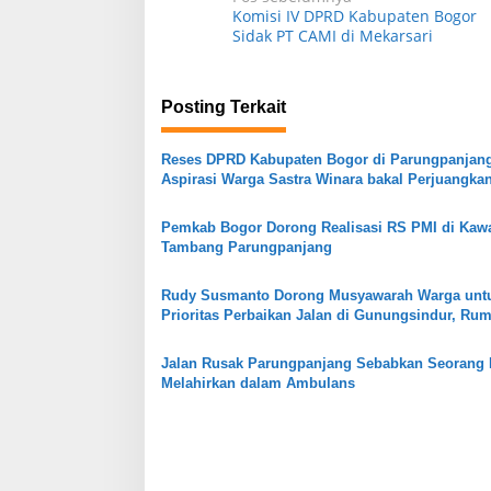
N
Komisi IV DPRD Kabupaten Bogor
a
Sidak PT CAMI di Mekarsari
v
Resto Sekaligus Tempat Wisata di
Wisata Toyo Lemb
i
Rumah Air Bogor Masi Jadi Tempat
Lewiliang Jadi Te
Posting Terkait
g
Favorit Liburan Akhir Pekan!
Wisata Renang Mu
Di Kuliner, Wisata
|
29 Juli 2026
Di Wisata
|
22 Juli 2026
Sekaligus Tempat
a
Reses DPRD Kabupaten Bogor di Parungpanjan
Atlit Bogor Barat
s
Aspirasi Warga Sastra Winara bakal Perjuangka
Pembangunan RS hingga Jembatan
i
Pemkab Bogor Dorong Realisasi RS PMI di Kaw
p
Tambang Parungpanjang
o
Rudy Susmanto Dorong Musyawarah Warga unt
s
Prioritas Perbaikan Jalan di Gunungsindur, Ru
dan Parungpanjang
Jalan Rusak Parungpanjang Sebabkan Seorang 
Melahirkan dalam Ambulans