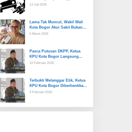
13 Juli 2026
Lama Tak Muncul, Wakil Wali
Kota Bogor Akui Sakit Bukan
Karena Masalah Internal
5 Maret 2026
Pasca Putusan DKPP, Ketua
KPU Kota Bogor Langsung
Dijabat Plt
10 Februari 2026
Terbukti Melanggar Etik, Ketua
KPU Kota Bogor Diberhentikan
Tetap
9 Februari 2026