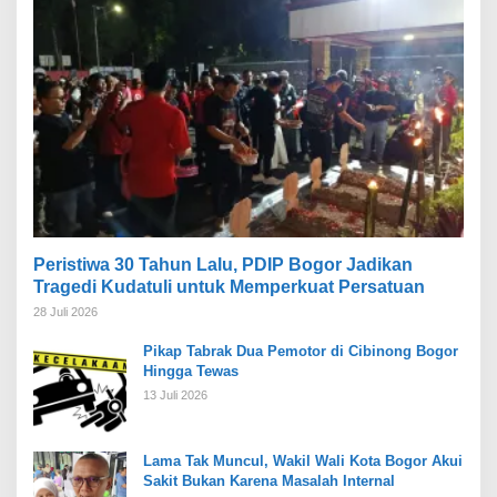
Peristiwa 30 Tahun Lalu, PDIP Bogor Jadikan
Tragedi Kudatuli untuk Memperkuat Persatuan
28 Juli 2026
Pikap Tabrak Dua Pemotor di Cibinong Bogor
Hingga Tewas
13 Juli 2026
Lama Tak Muncul, Wakil Wali Kota Bogor Akui
Sakit Bukan Karena Masalah Internal