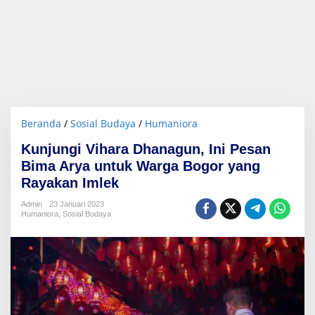
Beranda
/
Sosial Budaya
/
Humaniora
K
u
Kunjungi Vihara Dhanagun, Ini Pesan
n
j
Bima Arya untuk Warga Bogor yang
u
Rayakan Imlek
n
g
Admin
23 Januari 2023
i
Humaniora
,
Sosial Budaya
V
i
h
a
r
a
D
h