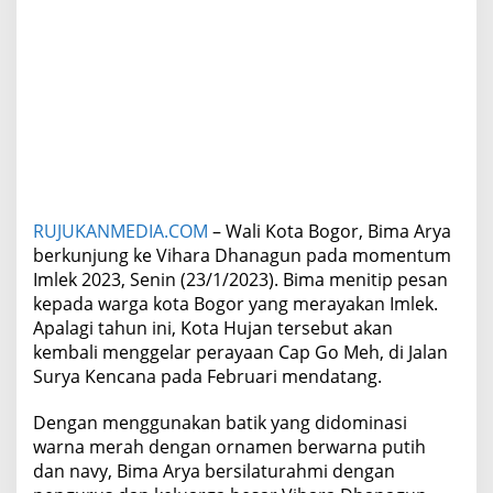
t
u
k
W
a
r
g
a
B
o
g
RUJUKANMEDIA.COM
– Wali Kota Bogor, Bima Arya
o
berkunjung ke Vihara Dhanagun pada momentum
r
y
Imlek 2023, Senin (23/1/2023). Bima menitip pesan
a
kepada warga kota Bogor yang merayakan Imlek.
n
Apalagi tahun ini, Kota Hujan tersebut akan
g
kembali menggelar perayaan Cap Go Meh, di Jalan
R
Surya Kencana pada Februari mendatang.
a
y
a
Dengan menggunakan batik yang didominasi
k
warna merah dengan ornamen berwarna putih
a
dan navy, Bima Arya bersilaturahmi dengan
n