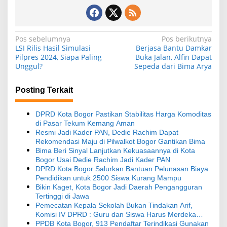
N
Pos sebelumnya
Pos berikutnya
LSI Rilis Hasil Simulasi
Berjasa Bantu Damkar
a
Pilpres 2024, Siapa Paling
Buka Jalan, Alfin Dapat
Unggul?
Sepeda dari Bima Arya
v
i
Posting Terkait
g
a
DPRD Kota Bogor Pastikan Stabilitas Harga Komoditas
s
di Pasar Tekum Kemang Aman
Resmi Jadi Kader PAN, Dedie Rachim Dapat
i
Rekomendasi Maju di Pilwalkot Bogor Gantikan Bima
Bima Beri Sinyal Lanjutkan Kekuasaannya di Kota
p
Bogor Usai Dedie Rachim Jadi Kader PAN
o
DPRD Kota Bogor Salurkan Bantuan Pelunasan Biaya
Pendidikan untuk 2500 Siswa Kurang Mampu
s
Bikin Kaget, Kota Bogor Jadi Daerah Pengangguran
Tertinggi di Jawa
Pemecatan Kepala Sekolah Bukan Tindakan Arif,
Komisi IV DPRD : Guru dan Siswa Harus Merdeka
dalam Belajar
PPDB Kota Bogor, 913 Pendaftar Terindikasi Gunakan