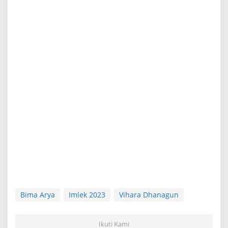
Bima Arya
Imlek 2023
Vihara Dhanagun
Ikuti Kami