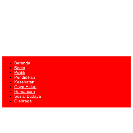
Beranda
Berita
Politik
Pendidikan
Kesehatan
Gaya Hidup
Humaniora
Sosial Budaya
Olahraga