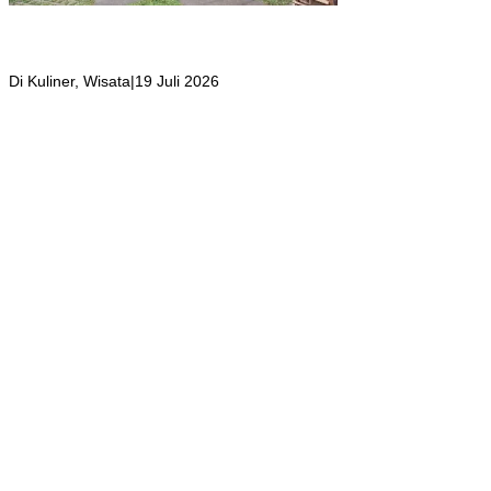
Girli Coffee Salah Satu Kafe yang Memiliki Suasana Syahdu dengan
Suara Aliran Sungai ditambah Pemandangan Gunung Salak yang
Indah!
Di Kuliner, Wisata
|
19 Juli 2026