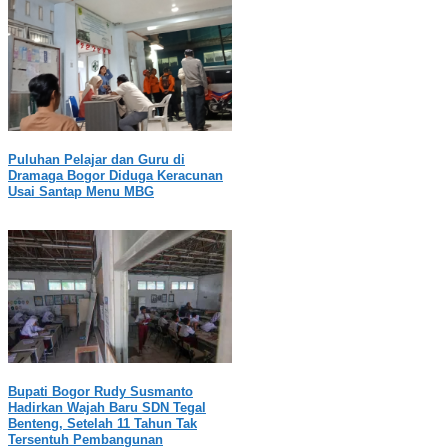
Puluhan Pelajar dan Guru di
Dramaga Bogor Diduga Keracunan
Usai Santap Menu MBG
Bupati Bogor Rudy Susmanto
Hadirkan Wajah Baru SDN Tegal
Benteng, Setelah 11 Tahun Tak
Tersentuh Pembangunan