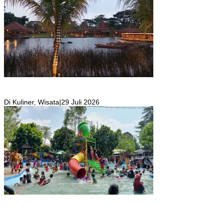
Resto Sekaligus Tempat Wisata di Rumah Air Bogor Masi Jadi
Tempat Favorit Liburan Akhir Pekan!
Di Kuliner, Wisata
|
29 Juli 2026
Wisata Toyo Lembah Hijau Cibatok Lewiliang Jadi Tempat Favorit
Wisata Renang Murah Meriah Sekaligus Tempat Renang Para Atlit
Bogor Barat