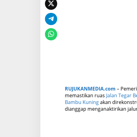
r
B
a
k
a
l
D
i
r
e
k
o
n
s
t
r
RUJUKANMEDIA.com
– Pemeri
u
k
memastikan ruas
Jalan Tegar 
s
Bambu Kuning
akan direkonstr
i
dianggap menganaktirikan jalur