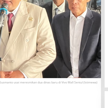
Susmanto usai meresmikan dua dinas baru di Vivo Mall Sentul (Istimewa)