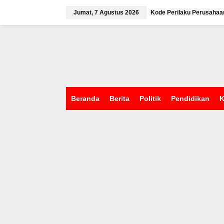
L
e
Jumat, 7 Agustus 2026
Kode Perilaku Perusahaa
w
a
tutup
t
i
k
e
k
o
n
Beranda
Berita
Politik
Pendidikan
K
t
e
n