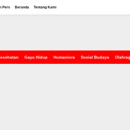
n Pers
Beranda
Tentang Kami
esehatan
Gaya Hidup
Humaniora
Sosial Budaya
Olahra