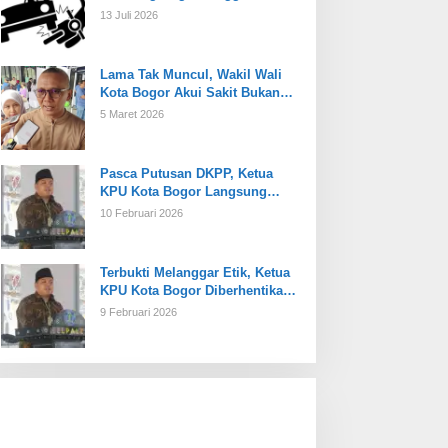
13 Juli 2026
Lama Tak Muncul, Wakil Wali
Kota Bogor Akui Sakit Bukan
Karena Masalah Internal
5 Maret 2026
Pasca Putusan DKPP, Ketua
KPU Kota Bogor Langsung
Dijabat Plt
10 Februari 2026
Terbukti Melanggar Etik, Ketua
KPU Kota Bogor Diberhentikan
Tetap
9 Februari 2026