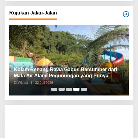
Rujukan Jalan-Jalan
Kolam Renang Rawa Gabus Bersumber dari
G
Mata Air Alami Pegunungan yang Punya
S
Pemandangan Langsung di Alam dan
d
Di Wisata
|
22 Juli 2026
Di 
Pegunungan
I