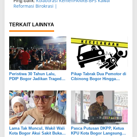
Ping-balik:
Kolaborasi KemenPANRB-BPS Kawal
Reformasi Birokrasi |
TERKAIT LAINNYA
Peristiwa 30 Tahun Lalu,
Pikap Tabrak Dua Pemotor di
PDIP Bogor Jadikan Tragedi
Cibinong Bogor Hingga
Kudatuli untuk Memperkuat
Tewas
Persatuan
Lama Tak Muncul, Wakil Wali
Pasca Putusan DKPP, Ketua
Kota Bogor Akui Sakit Bukan
KPU Kota Bogor Langsung