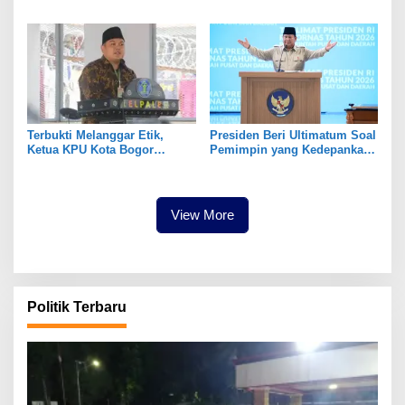
Karena Masalah Internal
Dijabat Plt
Terbukti Melanggar Etik,
Presiden Beri Ultimatum Soal
Ketua KPU Kota Bogor
Pemimpin yang Kedepankan
Diberhentikan Tetap
Kepentingan Pribadi
View More
Politik Terbaru