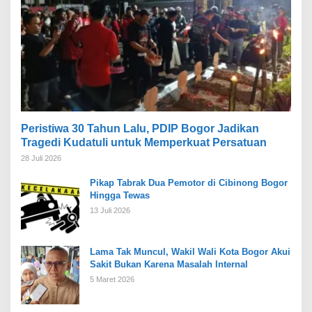
Peristiwa 30 Tahun Lalu, PDIP Bogor Jadikan
Tragedi Kudatuli untuk Memperkuat Persatuan
28 Juli 2026
Pikap Tabrak Dua Pemotor di Cibinong Bogor
Hingga Tewas
13 Juli 2026
Lama Tak Muncul, Wakil Wali Kota Bogor Akui
Sakit Bukan Karena Masalah Internal
5 Maret 2026