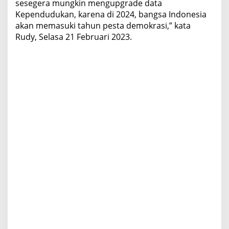
sesegera mungkin mengupgrade data
u
Kependudukan, karena di 2024, bangsa Indonesia
k
akan memasuki tahun pesta demokrasi,” kata
c
Rudy, Selasa 21 Februari 2023.
a
p
i
l
S
o
a
l
V
a
l
i
d
a
s
i
D
a
t
a
P