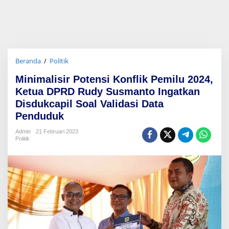
Beranda
/
Politik
M
i
Minimalisir Potensi Konflik Pemilu 2024,
n
i
Ketua DPRD Rudy Susmanto Ingatkan
m
Disdukcapil Soal Validasi Data
a
Penduduk
l
i
Admin
21 Februari 2023
s
Politik
i
r
P
o
t
e
n
s
i
K