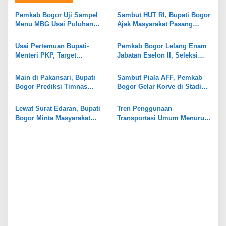
s
Pemkab Bogor Uji Sampel
Sambut HUT RI, Bupati Bogor
i
Menu MBG Usai Puluhan
Ajak Masyarakat Pasang
Siswa SDN Ciherang 01
Bendera Merah Putih
p
Diduga Keracunan
Serentak
Usai Pertemuan Bupati-
Pemkab Bogor Lelang Enam
o
Menteri PKP, Target
Jabatan Eselon II, Seleksi
s
Perbaikan RTLH di Bogor
Terbuka untuk ASN Se-Jawa
Naik Jadi 8 Ribu Unit
Barat
Main di Pakansari, Bupati
Sambut Piala AFF, Pemkab
Bogor Prediksi Timnas
Bogor Gelar Korve di Stadion
Indonesia Taklukkan Kamboja
Gelora Pakansari
2-0
Lewat Surat Edaran, Bupati
Tren Penggunaan
Bogor Minta Masyarakat
Transportasi Umum Menurun,
Kompak Perangi LGBT
Layanan Bus Listrik di Bogor
Dievaluasi