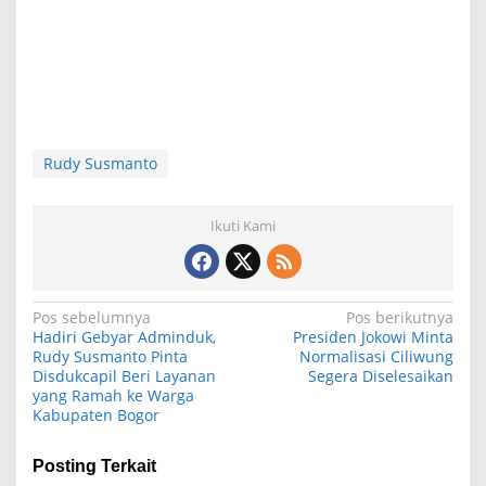
Rudy Susmanto
Ikuti Kami
N
Pos sebelumnya
Pos berikutnya
Hadiri Gebyar Adminduk,
Presiden Jokowi Minta
a
Rudy Susmanto Pinta
Normalisasi Ciliwung
Disdukcapil Beri Layanan
Segera Diselesaikan
v
yang Ramah ke Warga
i
Kabupaten Bogor
g
Posting Terkait
a