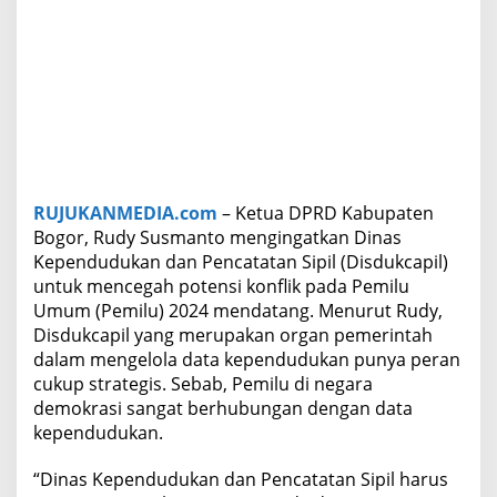
D
R
u
d
y
S
u
s
m
a
RUJUKANMEDIA.com
– Ketua DPRD Kabupaten
n
Bogor, Rudy Susmanto mengingatkan Dinas
t
o
Kependudukan dan Pencatatan Sipil (Disdukcapil)
I
untuk mencegah potensi konflik pada Pemilu
n
Umum (Pemilu) 2024 mendatang. Menurut Rudy,
g
Disdukcapil yang merupakan organ pemerintah
a
t
dalam mengelola data kependudukan punya peran
k
cukup strategis. Sebab, Pemilu di negara
a
demokrasi sangat berhubungan dengan data
n
kependudukan.
D
i
s
“Dinas Kependudukan dan Pencatatan Sipil harus
d