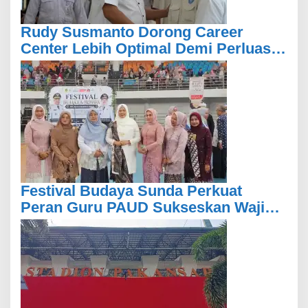
Rudy Susmanto Dorong Career
Center Lebih Optimal Demi Perluas
Akses Kesempatan Kerja Bagi
Masyarakat
Festival Budaya Sunda Perkuat
Peran Guru PAUD Sukseskan Wajib
Belajar 13 Tahun