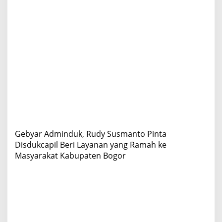
d
u
k
c
a
p
i
l
B
e
r
i
L
a
Gebyar Adminduk, Rudy Susmanto Pinta
y
a
Disdukcapil Beri Layanan yang Ramah ke
n
Masyarakat Kabupaten Bogor
a
n
y
a
n
g
R