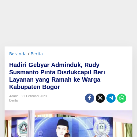
Beranda
/
Berita
H
a
Hadiri Gebyar Adminduk, Rudy
d
i
Susmanto Pinta Disdukcapil Beri
r
Layanan yang Ramah ke Warga
i
Kabupaten Bogor
G
e
Admin
21 Februari 2023
b
Berita
y
a
r
A
d
m
i