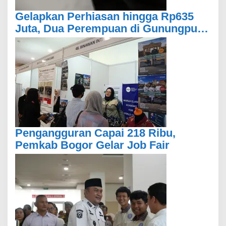
Gelapkan Perhiasan hingga Rp635
Juta, Dua Perempuan di Gunungputri
Bogor Ditangkap
Pengangguran Capai 218 Ribu,
Pemkab Bogor Gelar Job Fair