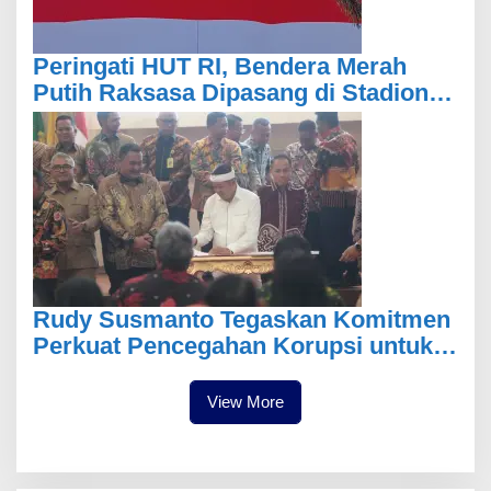
Peringati HUT RI, Bendera Merah
Putih Raksasa Dipasang di Stadion
Pakansari
Rudy Susmanto Tegaskan Komitmen
Perkuat Pencegahan Korupsi untuk
Wujudkan Pemerintahan
Berintegritas
View More