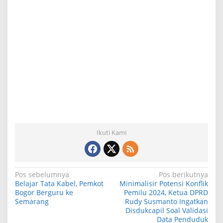
Ikuti Kami
N
Pos sebelumnya
Pos berikutnya
Belajar Tata Kabel, Pemkot
Minimalisir Potensi Konflik
a
Bogor Berguru ke
Pemilu 2024, Ketua DPRD
Semarang
Rudy Susmanto Ingatkan
v
Disdukcapil Soal Validasi
i
Data Penduduk