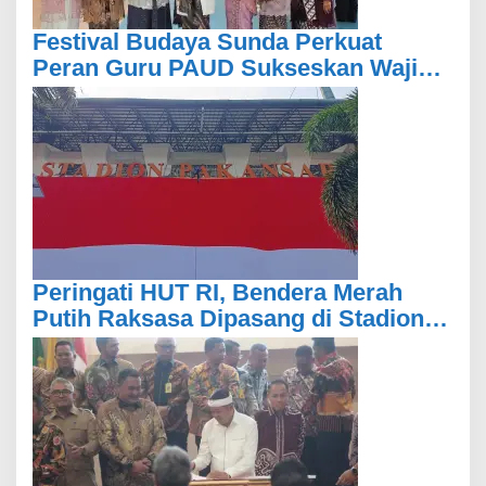
Festival Budaya Sunda Perkuat
Peran Guru PAUD Sukseskan Wajib
Belajar 13 Tahun
Peringati HUT RI, Bendera Merah
Putih Raksasa Dipasang di Stadion
Pakansari