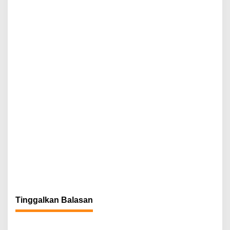
p
o
s
Tinggalkan Balasan