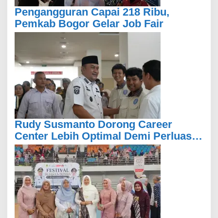
Pengangguran Capai 218 Ribu,
Pemkab Bogor Gelar Job Fair
Rudy Susmanto Dorong Career
Center Lebih Optimal Demi Perluas
Akses Kesempatan Kerja Bagi
Masyarakat