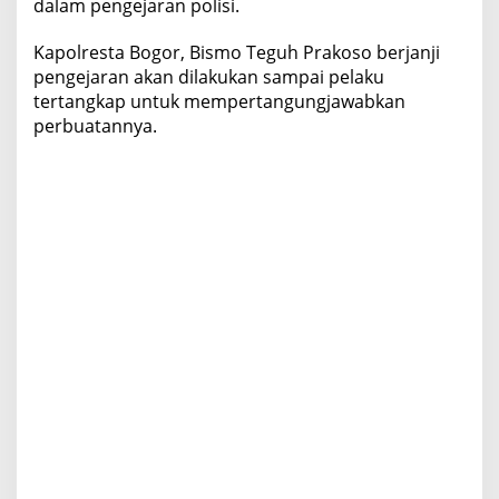
b
dalam pengejaran polisi.
u
r
Kapolresta Bogor, Bismo Teguh Prakoso berjanji
u
pengejaran akan dilakukan sampai pelaku
P
tertangkap untuk mempertangungjawabkan
o
l
perbuatannya.
i
s
i