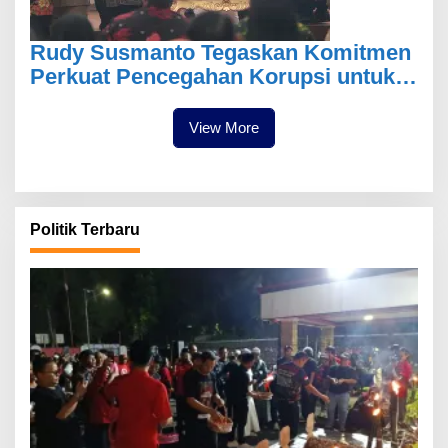
Rudy Susmanto Tegaskan Komitmen
Perkuat Pencegahan Korupsi untuk
Wujudkan Pemerintahan
Berintegritas
View More
Politik Terbaru