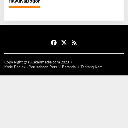
HayuKaBogor
Copy Right @ rujukanmedia.com 2023
Kode Perilaku Perusahaan Pers
Beranda
Tentang Kami