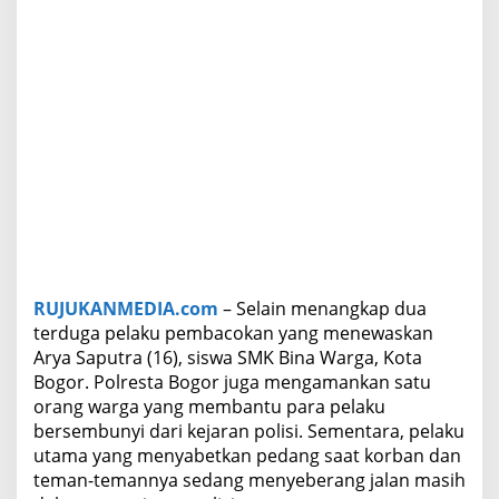
p
u
t
r
a
,
P
e
l
a
k
u
U
t
a
RUJUKANMEDIA.com
– Selain menangkap dua
m
terduga pelaku pembacokan yang menewaskan
a
Arya Saputra (16), siswa SMK Bina Warga, Kota
M
Bogor. Polresta Bogor juga mengamankan satu
a
s
orang warga yang membantu para pelaku
i
bersembunyi dari kejaran polisi. Sementara, pelaku
h
utama yang menyabetkan pedang saat korban dan
D
teman-temannya sedang menyeberang jalan masih
i