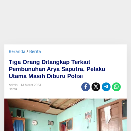
Beranda
/
Berita
T
i
Tiga Orang Ditangkap Terkait
g
a
Pembunuhan Arya Saputra, Pelaku
O
Utama Masih Diburu Polisi
r
a
Admin
13 Maret 2023
n
Berita
g
D
i
t
a
n
g
k