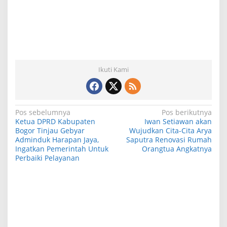
Ikuti Kami
N
Pos sebelumnya
Pos berikutnya
Ketua DPRD Kabupaten
Iwan Setiawan akan
a
Bogor Tinjau Gebyar
Wujudkan Cita-Cita Arya
Adminduk Harapan Jaya,
Saputra Renovasi Rumah
v
Ingatkan Pemerintah Untuk
Orangtua Angkatnya
i
Perbaiki Pelayanan
g
a
s
i