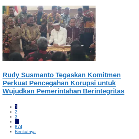
Rudy Susmanto Tegaskan Komitmen
Perkuat Pencegahan Korupsi untuk
Wujudkan Pemerintahan Berintegritas
1
2
3
…
674
Berikutnya