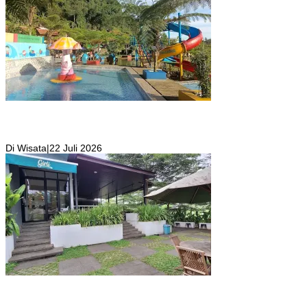
Kolam Renang Rawa Gabus Bersumber dari Mata Air Alami
Pegunungan yang Punya Pemandangan Langsung di Alam dan
Pegunungan
Di Wisata
|
22 Juli 2026
Girli Coffee Salah Satu Kafe yang Memiliki Suasana Syahdu dengan
Suara Aliran Sungai ditambah Pemandangan Gunung Salak yang