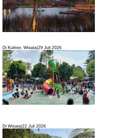
Resto Sekaligus Tempat Wisata di Rumah Air Bogor Masi Jadi
Tempat Favorit Liburan Akhir Pekan!
Di Kuliner, Wisata
|
29 Juli 2026
Wisata Toyo Lembah Hijau Cibatok Lewiliang Jadi Tempat Favorit
Wisata Renang Murah Meriah Sekaligus Tempat Renang Para Atlit
Bogor Barat
Di Wisata
|
22 Juli 2026