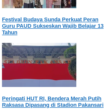
Festival Budaya Sunda Perkuat Peran
Guru PAUD Sukseskan Wajib Belajar 13
Tahun
Peringati HUT RI, Bendera Merah Putih
Raksasa Dipasang di Stadion Pakansari