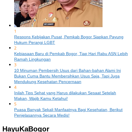
1
Respons Kebijakan Pusat, Pemkab Bogor Siapkan Payung
Hukum Perangi LGBT
2
Kebiasaan Baru di Pemkab Bogor, Tiap Hari Rabu ASN Lebih
Ramah Lingkungan
3
10 Minuman Pembersih Usus dari Bahan-bahan Alami Ini
Bukan Cuma Bantu Membersihkan Usus Saja, Tapi Juga
Mendukung Kesehatan Pencernaan
4
Inilah Tips Sehat yang Harus dilakukan Sesaat Setelah
Makan, Wajib Kamu Ketahui!
5
Puasa Banyak Sekali Manfaatnya Bagi Kesehatan, Berikut
Penjelasannya Secara Medis!
HayuKaBogor