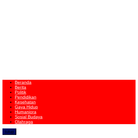
Beranda
Berita
Politik
Pendidikan
Kesehatan
Gaya Hidup
Humaniora
Sosial Budaya
Olahraga
tutup