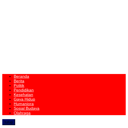
Beranda
Berita
Politik
Pendidikan
Kesehatan
Gaya Hidup
Humaniora
Sosial Budaya
Olahraga
tutup