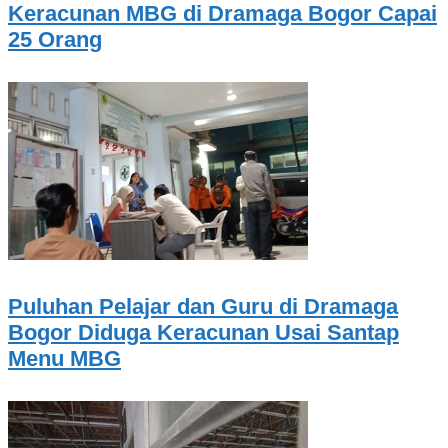
Keracunan MBG di Dramaga Bogor Capai
25 Orang
Puluhan Pelajar dan Guru di Dramaga
Bogor Diduga Keracunan Usai Santap
Menu MBG