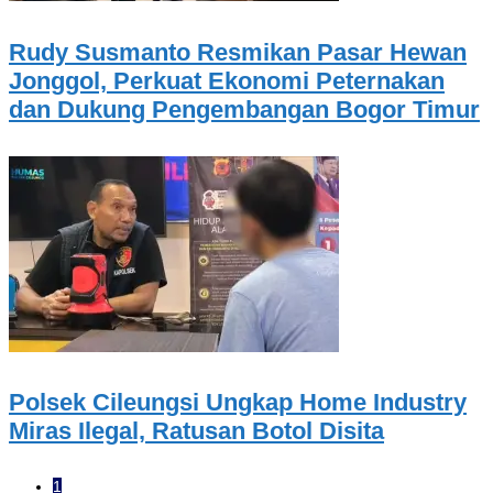
Rudy Susmanto Resmikan Pasar Hewan
Jonggol, Perkuat Ekonomi Peternakan
dan Dukung Pengembangan Bogor Timur
Polsek Cileungsi Ungkap Home Industry
Miras Ilegal, Ratusan Botol Disita
1