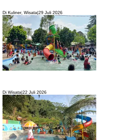
Resto Sekaligus Tempat Wisata di Rumah Air Bogor Masi Jadi
Tempat Favorit Liburan Akhir Pekan!
Di Kuliner, Wisata
|
29 Juli 2026
Wisata Toyo Lembah Hijau Cibatok Lewiliang Jadi Tempat Favorit
Wisata Renang Murah Meriah Sekaligus Tempat Renang Para Atlit
Bogor Barat
Di Wisata
|
22 Juli 2026