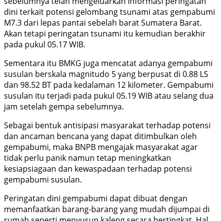
sebelumnya telah mengeluarkan informasi peringatan
dini terkait potensi gelombang tsunami atas gempabumi
M7.3 dari lepas pantai sebelah barat Sumatera Barat.
Akan tetapi peringatan tsunami itu kemudian berakhir
pada pukul 05.17 WIB.
Sementara itu BMKG juga mencatat adanya gempabumi
susulan berskala magnitudo 5 yang berpusat di 0.88 LS
dan 98.52 BT pada kedalaman 12 kilometer. Gempabumi
susulan itu terjadi pada pukul 05.19 WIB atau selang dua
jam setelah gempa sebelumnya.
Sebagai bentuk antisipasi masyarakat terhadap potensi
dan ancaman bencana yang dapat ditimbulkan oleh
gempabumi, maka BNPB mengajak masyarakat agar
tidak perlu panik namun tetap meningkatkan
kesiapsiagaan dan kewaspadaan terhadap potensi
gempabumi susulan.
Peringatan dini gempabumi dapat dibuat dengan
memanfaatkan barang-barang yang mudah dijumpai di
rumah seperti menyusun kaleng secara bertingkat. Hal