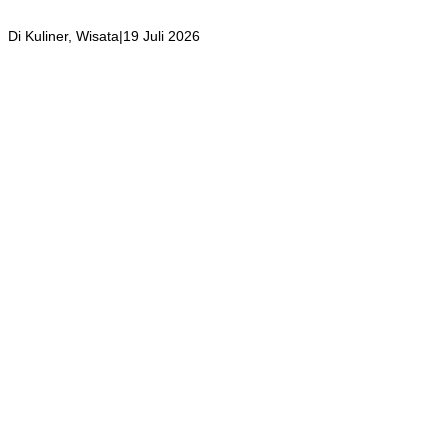
Suara Aliran Sungai ditambah Pemandangan Gunung Salak yang
Indah!
Di Kuliner, Wisata
|
19 Juli 2026