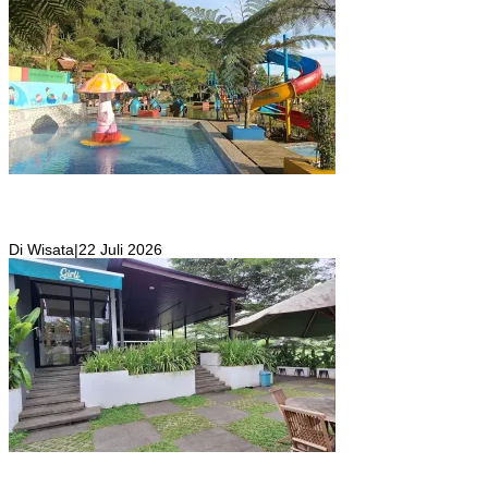
Kolam Renang Rawa Gabus Bersumber dari Mata Air Alami
Pegunungan yang Punya Pemandangan Langsung di Alam dan
Pegunungan
Di Wisata
|
22 Juli 2026
Girli Coffee Salah Satu Kafe yang Memiliki Suasana Syahdu dengan