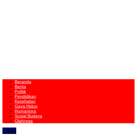
Beranda
Berita
Politik
Pendidikan
Kesehatan
Gaya Hidup
Humaniora
Sosial Budaya
Olahraga
tutup