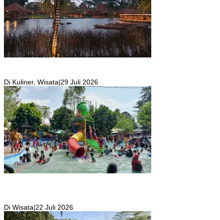
Resto Sekaligus Tempat Wisata di Rumah Air Bogor Masi Jadi
Tempat Favorit Liburan Akhir Pekan!
Di Kuliner, Wisata
|
29 Juli 2026
Wisata Toyo Lembah Hijau Cibatok Lewiliang Jadi Tempat Favorit
Wisata Renang Murah Meriah Sekaligus Tempat Renang Para Atlit
Bogor Barat
Di Wisata
|
22 Juli 2026