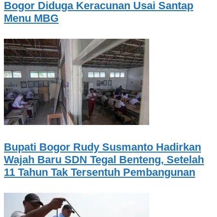
Bogor Diduga Keracunan Usai Santap
Menu MBG
Bupati Bogor Rudy Susmanto Hadirkan
Wajah Baru SDN Tegal Benteng, Setelah
11 Tahun Tak Tersentuh Pembangunan