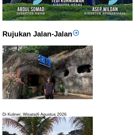
Rujukan Jalan-Jalan
SKYR Kafe yang Punya Tempat Bekas Goa Terbengkalai di Puncak
Bogor Kini Menjadi Kafe yang Unik dan Indah.
Di Kuliner, Wisata
|
6 Agustus 2026