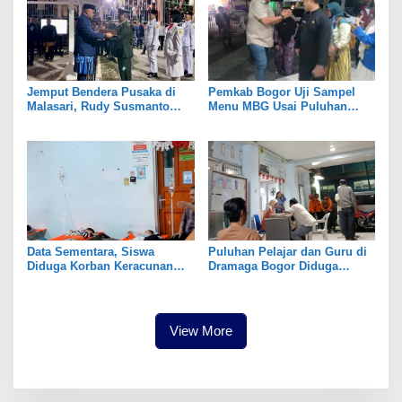
Jemput Bendera Pusaka di
Pemkab Bogor Uji Sampel
Malasari, Rudy Susmanto
Menu MBG Usai Puluhan
Kobarkan Semangat
Siswa SDN Ciherang 01
Persatuan Kabupaten Bogor
Diduga Keracunan
Data Sementara, Siswa
Puluhan Pelajar dan Guru di
Diduga Korban Keracunan
Dramaga Bogor Diduga
MBG di Dramaga Bogor Capai
Keracunan Usai Santap Menu
25 Orang
MBG
View More