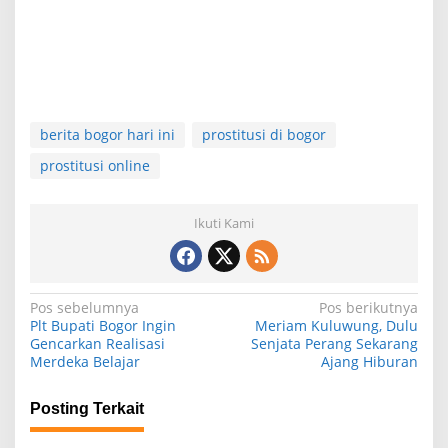
berita bogor hari ini
prostitusi di bogor
prostitusi online
Ikuti Kami
N
Pos sebelumnya
Pos berikutnya
Plt Bupati Bogor Ingin
Meriam Kuluwung, Dulu
a
Gencarkan Realisasi
Senjata Perang Sekarang
Merdeka Belajar
Ajang Hiburan
v
i
Posting Terkait
g