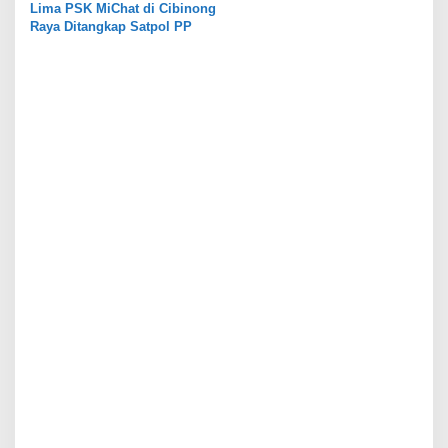
a
Lima PSK MiChat di Cibinong
s
Raya Ditangkap Satpol PP
i
p
o
s