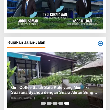
Rujukan Jalan-Jalan
Girli Coffee Salah Satu Kafe yang Memiliki
Suasana Syahdu dengan Suara Aliran Sungai
ditambah Pemandangan Gunung Salak yang
Di Kuliner, Wisata
|
19 Juli 2026
Indah!