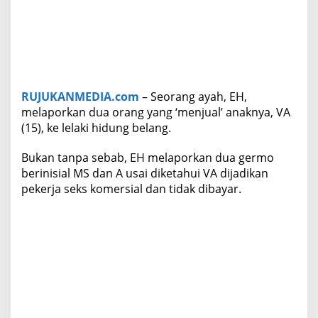
n
y
a
V
i
a
O
RUJUKANMEDIA.com
– Seorang ayah, EH,
p
melaporkan dua orang yang ‘menjual’ anaknya, VA
e
n
(15), ke lelaki hidung belang.
B
O
Bukan tanpa sebab, EH melaporkan dua germo
berinisial MS dan A usai diketahui VA dijadikan
pekerja seks komersial dan tidak dibayar.