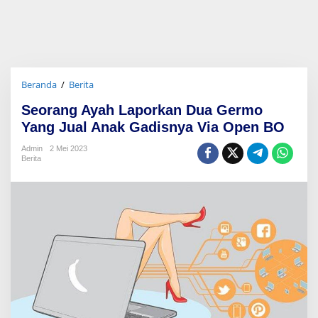
Beranda
/
Berita
S
e
Seorang Ayah Laporkan Dua Germo
o
r
Yang Jual Anak Gadisnya Via Open BO
a
n
Admin
2 Mei 2023
Berita
g
A
y
a
h
L
a
p
o
r
k
a
n