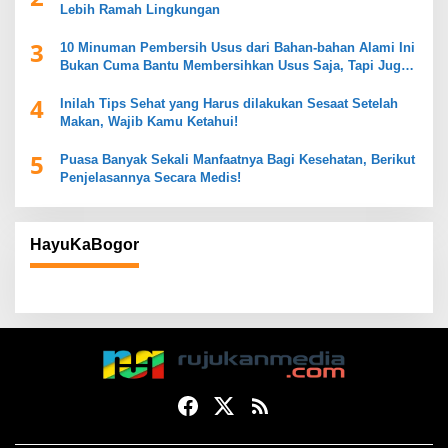
Lebih Ramah Lingkungan
3
10 Minuman Pembersih Usus dari Bahan-bahan Alami Ini
Bukan Cuma Bantu Membersihkan Usus Saja, Tapi Juga
Mendukung Kesehatan Pencernaan
4
Inilah Tips Sehat yang Harus dilakukan Sesaat Setelah
Makan, Wajib Kamu Ketahui!
5
Puasa Banyak Sekali Manfaatnya Bagi Kesehatan, Berikut
Penjelasannya Secara Medis!
HayuKaBogor