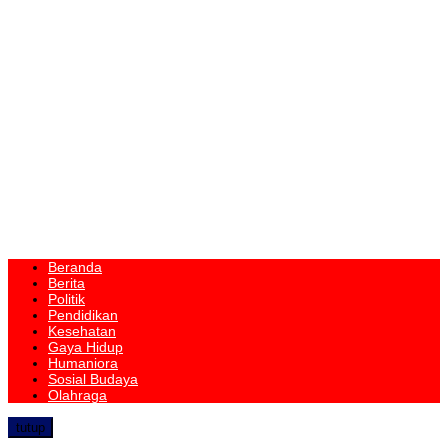
Beranda
Berita
Politik
Pendidikan
Kesehatan
Gaya Hidup
Humaniora
Sosial Budaya
Olahraga
tutup