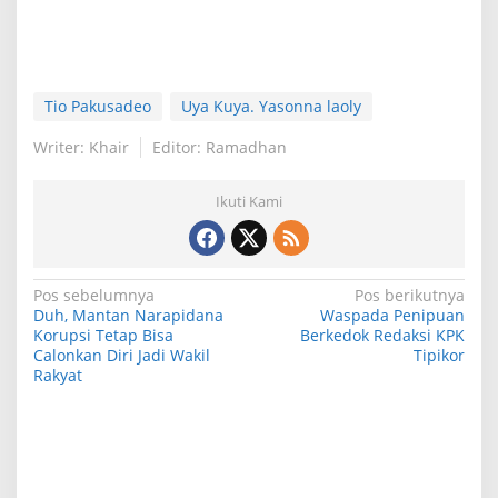
Tio Pakusadeo
Uya Kuya. Yasonna laoly
Writer: Khair
Editor: Ramadhan
Ikuti Kami
N
Pos sebelumnya
Pos berikutnya
Duh, Mantan Narapidana
Waspada Penipuan
a
Korupsi Tetap Bisa
Berkedok Redaksi KPK
Calonkan Diri Jadi Wakil
Tipikor
v
Rakyat
i
g
a
s