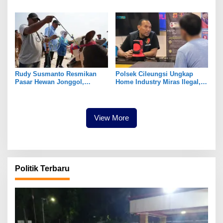
Keracunan Usai Santap Menu
Tegal Benteng, Setelah 11
MBG
Tahun Tak Tersentuh
Pembangunan
Rudy Susmanto Resmikan
Polsek Cileungsi Ungkap
Pasar Hewan Jonggol,
Home Industry Miras Ilegal,
Perkuat Ekonomi Peternakan
Ratusan Botol Disita
dan Dukung Pengembangan
Bogor Timur
View More
Politik Terbaru