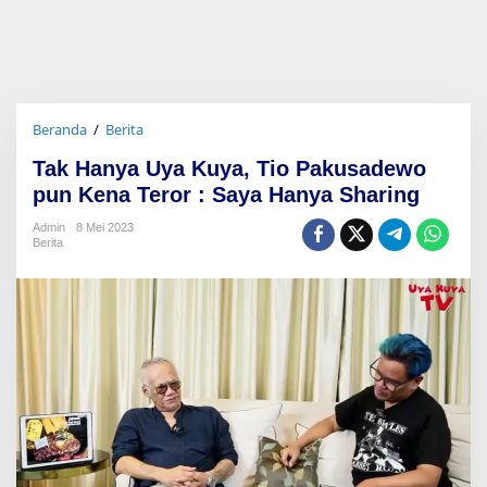
Beranda
/
Berita
T
a
Tak Hanya Uya Kuya, Tio Pakusadewo
k
H
pun Kena Teror : Saya Hanya Sharing
a
n
Admin
8 Mei 2023
Berita
y
a
U
y
a
K
u
y
a
,
T
i
o