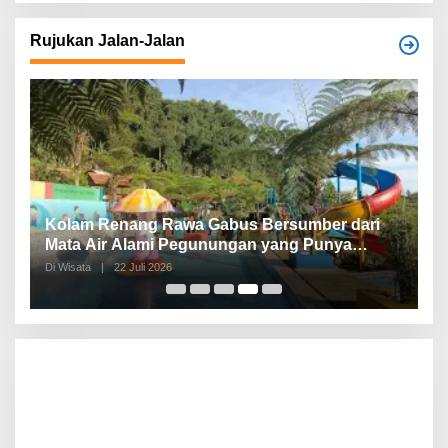
Rujukan Jalan-Jalan
Kolam Renang Rawa Gabus Bersumber dari
G
Mata Air Alami Pegunungan yang Punya
S
Pemandangan Langsung di Alam dan
d
Di Wisata
|
22 Juli 2026
Di 
Pegunungan
I