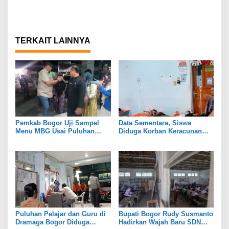
TERKAIT LAINNYA
Pemkab Bogor Uji Sampel
Data Sementara, Siswa
Menu MBG Usai Puluhan
Diduga Korban Keracunan
Siswa SDN Ciherang 01
MBG di Dramaga Bogor Capai
Diduga Keracunan
25 Orang
Puluhan Pelajar dan Guru di
Bupati Bogor Rudy Susmanto
Dramaga Bogor Diduga
Hadirkan Wajah Baru SDN