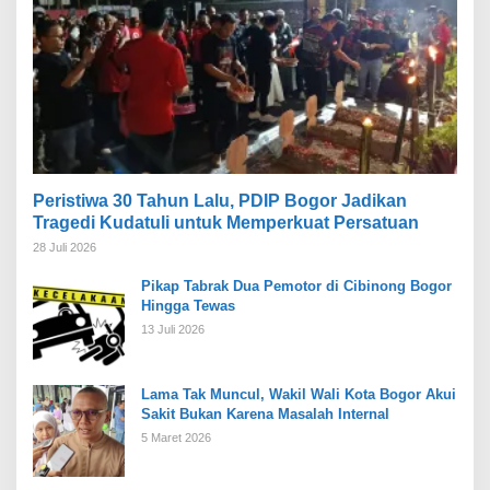
Peristiwa 30 Tahun Lalu, PDIP Bogor Jadikan
Tragedi Kudatuli untuk Memperkuat Persatuan
28 Juli 2026
Pikap Tabrak Dua Pemotor di Cibinong Bogor
Hingga Tewas
13 Juli 2026
Lama Tak Muncul, Wakil Wali Kota Bogor Akui
Sakit Bukan Karena Masalah Internal
5 Maret 2026