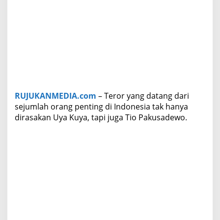
y
a
H
a
n
y
a
S
h
a
RUJUKANMEDIA.com
– Teror yang datang dari
r
i
sejumlah orang penting di Indonesia tak hanya
n
dirasakan Uya Kuya, tapi juga Tio Pakusadewo.
g