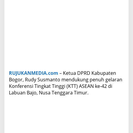
i
M
o
m
e
n
t
u
m
K
e
m
b
RUJUKANMEDIA.com
– Ketua DPRD Kabupaten
a
Bogor, Rudy Susmanto mendukung penuh gelaran
l
i
Konferensi Tingkat Tinggi (KTT) ASEAN ke-42 di
n
Labuan Bajo, Nusa Tenggara Timur.
y
a
M
a
c
a
n
A