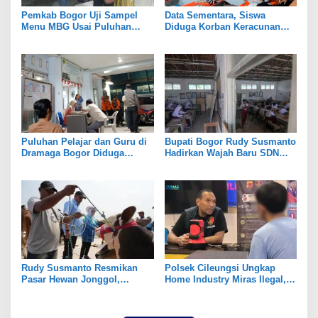
Pemkab Bogor Uji Sampel
Data Sementara, Siswa
Menu MBG Usai Puluhan
Diduga Korban Keracunan
Siswa SDN Ciherang 01
MBG di Dramaga Bogor Capai
Diduga Keracunan
25 Orang
Puluhan Pelajar dan Guru di
Bupati Bogor Rudy Susmanto
Dramaga Bogor Diduga
Hadirkan Wajah Baru SDN
Keracunan Usai Santap Menu
Tegal Benteng, Setelah 11
MBG
Tahun Tak Tersentuh
Pembangunan
Rudy Susmanto Resmikan
Polsek Cileungsi Ungkap
Pasar Hewan Jonggol,
Home Industry Miras Ilegal,
Perkuat Ekonomi Peternakan
Ratusan Botol Disita
dan Dukung Pengembangan
Bogor Timur