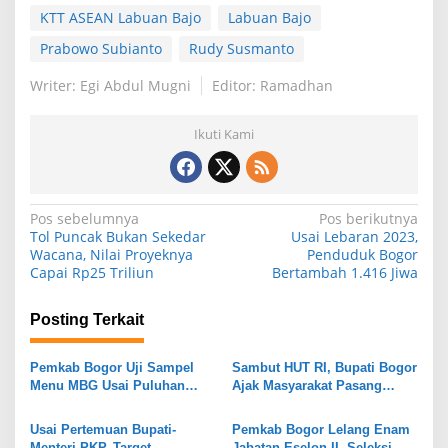
KTT ASEAN Labuan Bajo
Labuan Bajo
Prabowo Subianto
Rudy Susmanto
Writer: Egi Abdul Mugni
Editor: Ramadhan
Ikuti Kami
N
Pos sebelumnya
Pos berikutnya
Tol Puncak Bukan Sekedar
Usai Lebaran 2023,
a
Wacana, Nilai Proyeknya
Penduduk Bogor
Capai Rp25 Triliun
Bertambah 1.416 Jiwa
v
i
Posting Terkait
g
a
Pemkab Bogor Uji Sampel
Sambut HUT RI, Bupati Bogor
s
Menu MBG Usai Puluhan
Ajak Masyarakat Pasang
Siswa SDN Ciherang 01
Bendera Merah Putih
i
Diduga Keracunan
Serentak
Usai Pertemuan Bupati-
Pemkab Bogor Lelang Enam
p
Menteri PKP, Target
Jabatan Eselon II, Seleksi