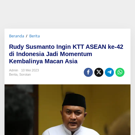
Beranda
/
Berita
R
u
Rudy Susmanto Ingin KTT ASEAN ke-42
d
y
di Indonesia Jadi Momentum
S
Kembalinya Macan Asia
u
s
Admin
10 Mei 2023
m
Berita
,
Sorotan
a
n
t
o
I
n
g
i
n
K
T