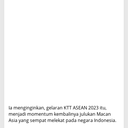
s
i
a
Ia menginginkan, gelaran KTT ASEAN 2023 itu,
menjadi momentum kembalinya julukan Macan
Asia yang sempat melekat pada negara Indonesia.