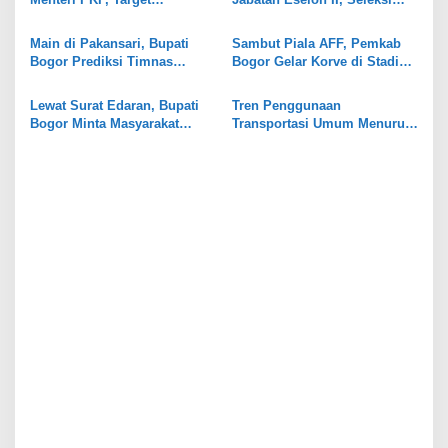
Perbaikan RTLH di Bogor
Terbuka untuk ASN Se-Jawa
o
Naik Jadi 8 Ribu Unit
Barat
Main di Pakansari, Bupati
Sambut Piala AFF, Pemkab
s
Bogor Prediksi Timnas
Bogor Gelar Korve di Stadion
Indonesia Taklukkan Kamboja
Gelora Pakansari
2-0
Lewat Surat Edaran, Bupati
Tren Penggunaan
Bogor Minta Masyarakat
Transportasi Umum Menurun,
Kompak Perangi LGBT
Layanan Bus Listrik di Bogor
Dievaluasi