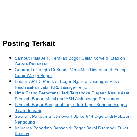
Posting Terkait
Sambut Piala AFF, Pemkab Bogor Gelar Korve di Stadion
Gelora Pakansari
Gapura Tri Tangtu Di Buana Versi Mini Dibangun di Setiap
Gang Warga Bogor
Bebani APBD, Pemkab Bogor Ngarep Dukungan Pusat
Realisasikan Jalur KRL Jasinga-Tenjo
Lima Orang Berpotensi Jadi Tersangka Dugaan Kasus Aset
Pemkab Bogor, Mulai dari ASN Aktif hingga Pensiunan
Pemkab Bogor Bangun 4 Lajur dari Tegar Beriman hingga
Jalan Bomang
Sejarah, Paripurna Istimewa HJB ke-544 Digelar di Malasari
Nanggung
Keluarga Penerima Bansos di Bogor Bakal Ditempeli Stiker
Khusus