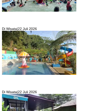
Wisata Toyo Lembah Hijau Cibatok Lewiliang Jadi Tempat Favorit
Wisata Renang Murah Meriah Sekaligus Tempat Renang Para Atlit
Bogor Barat
Di Wisata
|
22 Juli 2026
Kolam Renang Rawa Gabus Bersumber dari Mata Air Alami
Pegunungan yang Punya Pemandangan Langsung di Alam dan
Pegunungan
Di Wisata
|
22 Juli 2026