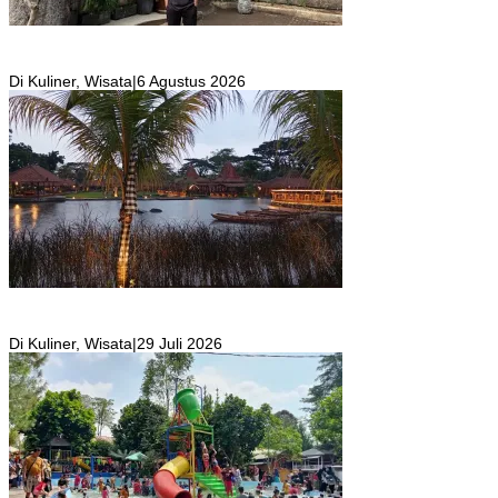
SKYR Kafe yang Punya Tempat Bekas Goa Terbengkalai di Puncak
Bogor Kini Menjadi Kafe yang Unik dan Indah.
Di Kuliner, Wisata
|
6 Agustus 2026
Resto Sekaligus Tempat Wisata di Rumah Air Bogor Masi Jadi
Tempat Favorit Liburan Akhir Pekan!
Di Kuliner, Wisata
|
29 Juli 2026