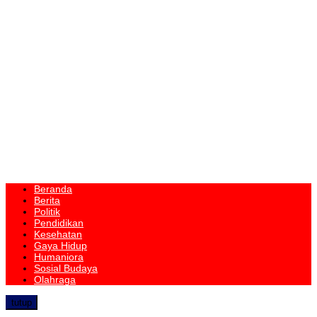
Beranda
Berita
Politik
Pendidikan
Kesehatan
Gaya Hidup
Humaniora
Sosial Budaya
Olahraga
tutup