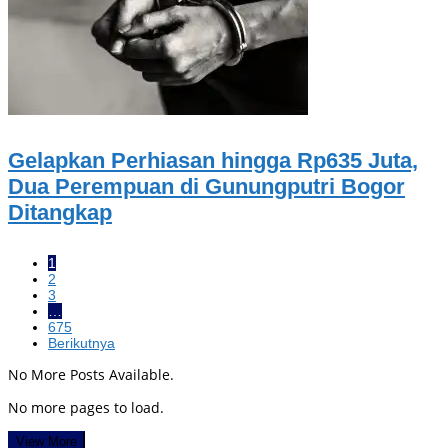
Gelapkan Perhiasan hingga Rp635 Juta,
Dua Perempuan di Gunungputri Bogor
Ditangkap
1
2
3
…
675
Berikutnya
No More Posts Available.
No more pages to load.
View More