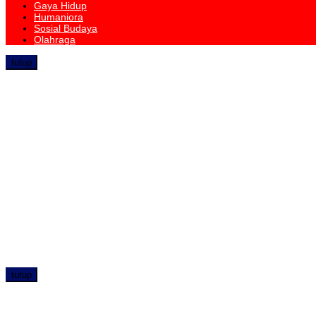
Gaya Hidup
Humaniora
Sosial Budaya
Olahraga
tutup
tutup