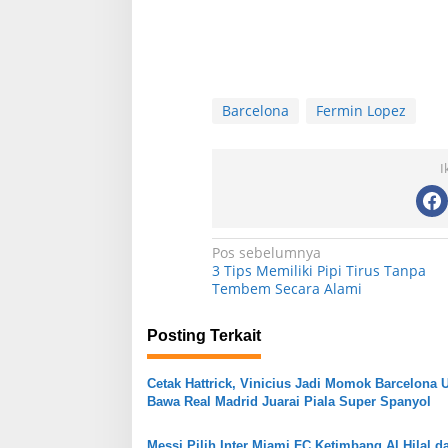
Resto Sekaligus Tempat Wisata di
Wisata Toyo Lemb
Rumah Air Bogor Masi Jadi Tempat
Lewiliang Jadi Te
Barcelona
Fermin Lopez
Favorit Liburan Akhir Pekan!
Wisata Renang Mu
Di Kuliner, Wisata
|
29 Juli 2026
Di Wisata
|
22 Juli 2026
Sekaligus Tempat
Atlit Bogor Barat
I
N
Pos sebelumnya
3 Tips Memiliki Pipi Tirus Tanpa
a
Tembem Secara Alami
v
Posting Terkait
i
g
Cetak Hattrick, Vinicius Jadi Momok Barcelona 
a
Bawa Real Madrid Juarai Piala Super Spanyol
s
Messi Pilih Inter Miami FC Ketimbang Al Hilal d