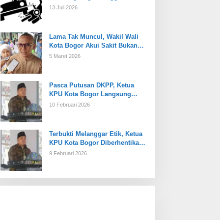
13 Juli 2026
Lama Tak Muncul, Wakil Wali
Kota Bogor Akui Sakit Bukan
Karena Masalah Internal
5 Maret 2026
Pasca Putusan DKPP, Ketua
KPU Kota Bogor Langsung
Dijabat Plt
10 Februari 2026
Terbukti Melanggar Etik, Ketua
KPU Kota Bogor Diberhentikan
Tetap
9 Februari 2026