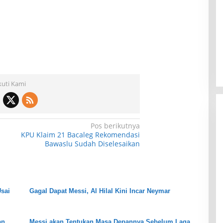
ah Hijau Cibatok
Kolam Renang Rawa Gabus
mpat Favorit
Bersumber dari Mata Air Alami
rah Meriah
Pegunungan yang Punya
Di Wisata
|
22 Juli 2026
 Renang Para
Pemandangan Langsung di Alam
dan Pegunungan
kuti Kami
Pos berikutnya
KPU Klaim 21 Bacaleg Rekomendasi
Bawaslu Sudah Diselesaikan
Usai
Gagal Dapat Messi, Al Hilal Kini Incar Neymar
an
Messi akan Tentukan Masa Depannya Sebelum Laga