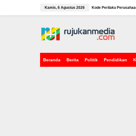
L
e
Kamis, 6 Agustus 2026
Kode Perilaku Perusahaa
w
a
tutup
t
i
k
e
k
o
n
Beranda
Berita
Politik
Pendidikan
K
t
e
n