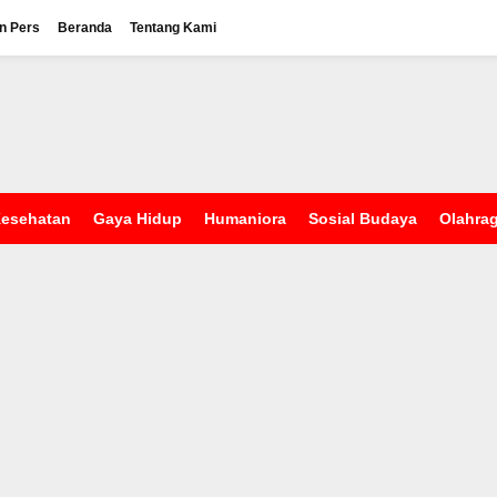
n Pers
Beranda
Tentang Kami
esehatan
Gaya Hidup
Humaniora
Sosial Budaya
Olahra