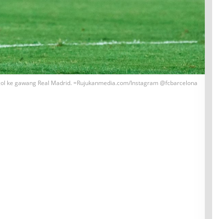
gol ke gawang Real Madrid. =Rujukanmedia.com/Instagram @fcbarcelona