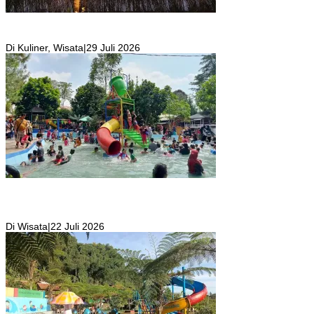
Resto Sekaligus Tempat Wisata di Rumah Air Bogor Masi Jadi
Tempat Favorit Liburan Akhir Pekan!
Di Kuliner, Wisata
|
29 Juli 2026
Wisata Toyo Lembah Hijau Cibatok Lewiliang Jadi Tempat Favorit
Wisata Renang Murah Meriah Sekaligus Tempat Renang Para Atlit
Bogor Barat
Di Wisata
|
22 Juli 2026