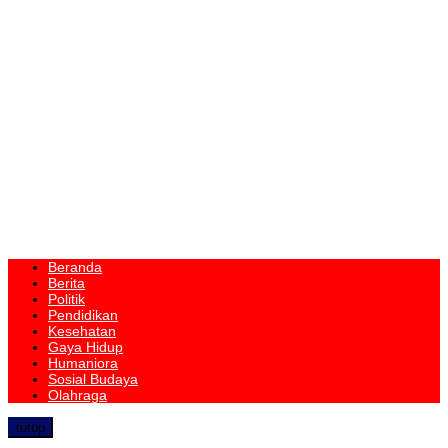
Beranda
Berita
Politik
Pendidikan
Kesehatan
Gaya Hidup
Humaniora
Sosial Budaya
Olahraga
tutup