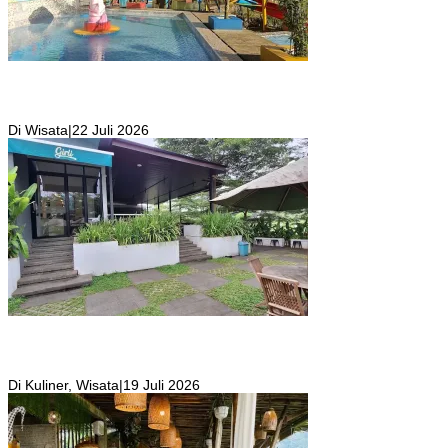
Kolam Renang Rawa Gabus Bersumber dari Mata Air Alami
Pegunungan yang Punya Pemandangan Langsung di Alam dan
Pegunungan
Di Wisata
|
22 Juli 2026
Girli Coffee Salah Satu Kafe yang Memiliki Suasana Syahdu dengan
Suara Aliran Sungai ditambah Pemandangan Gunung Salak yang
Indah!
Di Kuliner, Wisata
|
19 Juli 2026