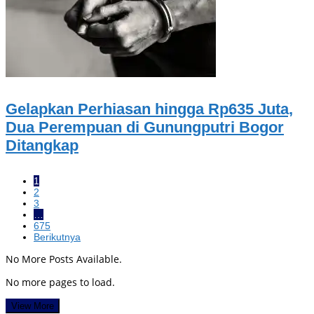
Gelapkan Perhiasan hingga Rp635 Juta,
Dua Perempuan di Gunungputri Bogor
Ditangkap
1
2
3
…
675
Berikutnya
No More Posts Available.
No more pages to load.
View More