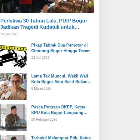
Peristiwa 30 Tahun Lalu, PDIP Bogor
Jadikan Tragedi Kudatuli untuk
Memperkuat Persatuan
28 Juli 2026
Pikap Tabrak Dua Pemotor di
Cibinong Bogor Hingga Tewas
13 Juli 2026
Lama Tak Muncul, Wakil Wali
Kota Bogor Akui Sakit Bukan
Karena Masalah Internal
5 Maret 2026
Pasca Putusan DKPP, Ketua
KPU Kota Bogor Langsung
Dijabat Plt
10 Februari 2026
Terbukti Melanggar Etik, Ketua