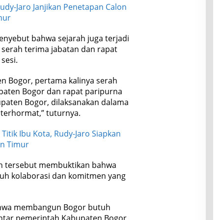
udy-Jaro Janjikan Penetapan Calon
mur
enyebut bahwa sejarah juga terjadi
 serah terima jabatan dan rapat
sesi.
n Bogor, pertama kalinya serah
upaten Bogor dan rapat paripurna
paten Bogor, dilaksanakan dalama
terhormat,” tuturnya.
itik Ibu Kota, Rudy-Jaro Siapkan
an Timur
ah tersebut membuktikan bahwa
h kolaborasi dan komitmen yang
bahwa membangun Bogor butuh
antar pemerintah Kabupaten Bogor