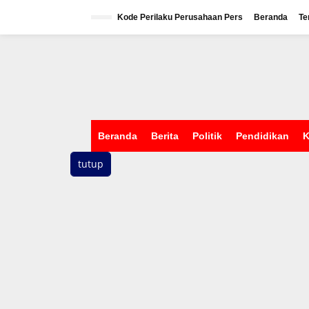
L
e
Kode Perilaku Perusahaan Pers
Beranda
Te
w
a
t
i
k
e
k
o
n
Beranda
Berita
Politik
Pendidikan
K
t
e
tutup
n