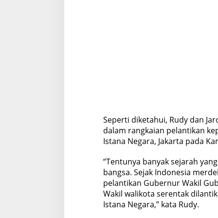
j
a
r
a
h
d
i
K
a
b
u
p
a
t
Seperti diketahui, Rudy dan J
e
dalam rangkaian pelantikan kep
n
Istana Negara, Jakarta pada Ka
B
o
“Tentunya banyak sejarah yang
g
o
bangsa. Sejak Indonesia merdek
r
pelantikan Gubernur Wakil Gube
Wakil walikota serentak dilanti
Istana Negara,” kata Rudy.