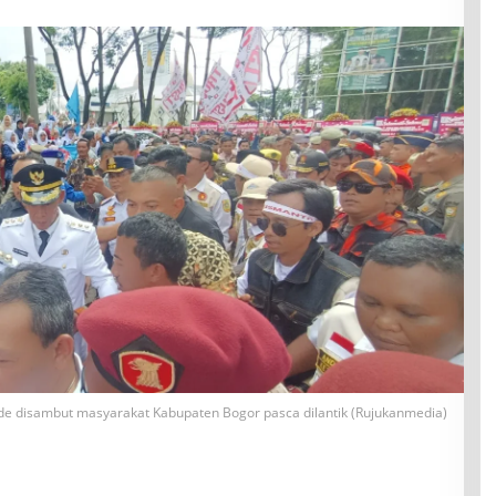
de disambut masyarakat Kabupaten Bogor pasca dilantik (Rujukanmedia)