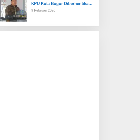
KPU Kota Bogor Diberhentikan
Tetap
9 Februari 2026