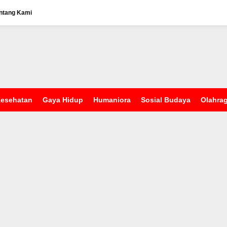
ntang Kami
esehatan
Gaya Hidup
Humaniora
Sosial Budaya
Olahra