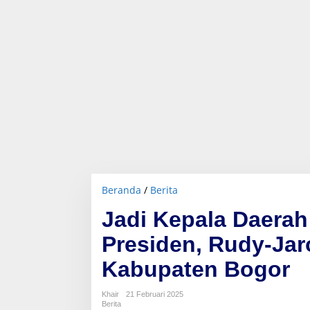
Beranda
/
Berita
J
a
Jadi Kepala Daerah
d
i
Presiden, Rudy-Jar
K
e
Kabupaten Bogor
p
a
l
Khair
21 Februari 2025
a
Berita