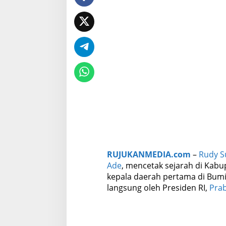
P
r
e
s
i
d
e
n
,
R
u
d
y
-
J
a
r
RUJUKANMEDIA.com
–
Rudy S
o
Ade
, mencetak sejarah di Kabu
C
kepala daerah pertama di Bumi
e
t
langsung oleh Presiden RI,
Pra
a
k
S
e