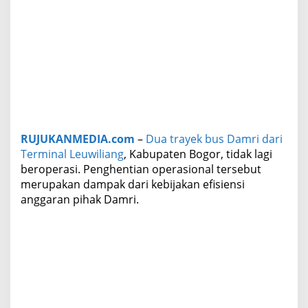
a
n
g
B
o
g
o
r
T
a
k
RUJUKANMEDIA.com
–
Dua trayek bus Damri dari
L
Terminal Leuwiliang
, Kabupaten Bogor, tidak lagi
a
beroperasi. Penghentian operasional tersebut
g
merupakan dampak dari kebijakan efisiensi
i
B
anggaran pihak Damri.
e
r
o
p
e
r
a
s
i