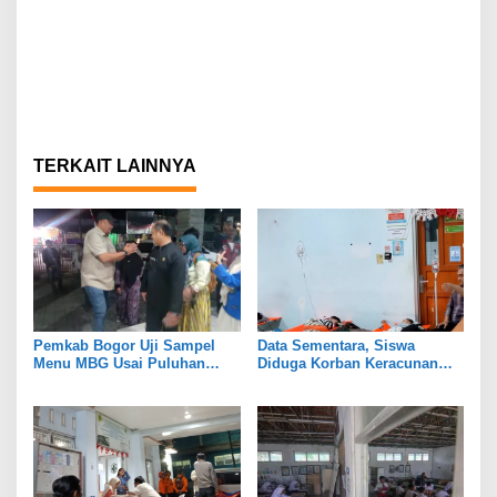
TERKAIT LAINNYA
Pemkab Bogor Uji Sampel
Data Sementara, Siswa
Menu MBG Usai Puluhan
Diduga Korban Keracunan
Siswa SDN Ciherang 01
MBG di Dramaga Bogor Capai
Diduga Keracunan
25 Orang