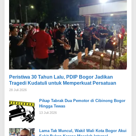
Peristiwa 30 Tahun Lalu, PDIP Bogor Jadikan
Tragedi Kudatuli untuk Memperkuat Persatuan
28 Juli 2026
Pikap Tabrak Dua Pemotor di Cibinong Bogor
Hingga Tewas
13 Juli 2026
Lama Tak Muncul, Wakil Wali Kota Bogor Akui