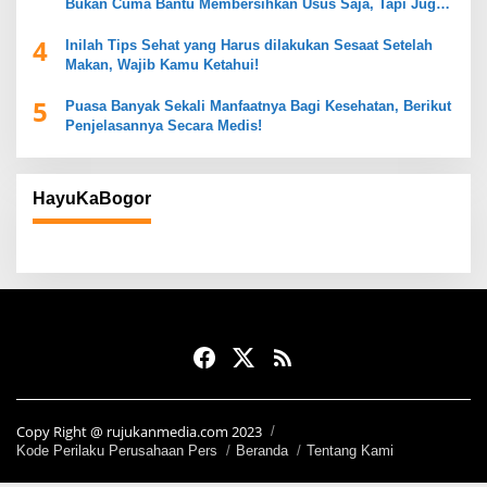
Bukan Cuma Bantu Membersihkan Usus Saja, Tapi Juga
Mendukung Kesehatan Pencernaan
4
Inilah Tips Sehat yang Harus dilakukan Sesaat Setelah
Makan, Wajib Kamu Ketahui!
5
Puasa Banyak Sekali Manfaatnya Bagi Kesehatan, Berikut
Penjelasannya Secara Medis!
HayuKaBogor
Copy Right @ rujukanmedia.com 2023
Kode Perilaku Perusahaan Pers
Beranda
Tentang Kami