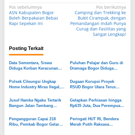
N
Pos sebelumnya
Pos berikutnya
ASN Kabupaten Bogor
Camping dan Trekking ke
a
Boleh Berpakaian Bebas
Bukit Cirampak, dengan
Rapi Sepekan Ini
Pemandangan Indah Punya
v
Curug dan Fasilitas yang
i
Sangat Lengkap!
g
Posting Terkait
a
s
Data Sementara, Siswa
Puluhan Pelajar dan Guru di
i
Diduga Korban Keracunan
Dramaga Bogor Diduga
MBG di Dramaga Bogor Capai
Keracunan Usai Santap Menu
p
25 Orang
MBG
Polsek Cileungsi Ungkap
Dugaan Korupsi Proyek
o
Home Industry Miras Ilegal,
RSUD Bogor Utara Terus
s
Ratusan Botol Disita
Bergulir, 8 Orang Diperiksa
Kejari
Jusuf Hamka Ngaku Tertarik
Gelapkan Perhiasan hingga
Bangun Jalan Tambang
Rp635 Juta, Dua Perempuan
Kabupaten Bogor
di Gunungputri Bogor
Ditangkap
Pengangguran Capai 218
Peringati HUT RI, Bendera
Ribu, Pemkab Bogor Gelar
Merah Putih Raksasa
Job Fair
Dipasang di Stadion