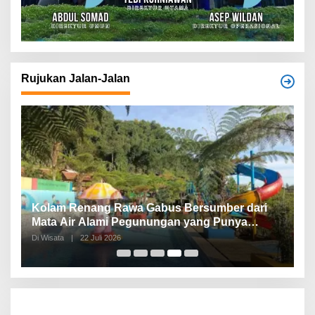
Rujukan Jalan-Jalan
Kolam Renang Rawa Gabus Bersumber dari
G
Mata Air Alami Pegunungan yang Punya
S
Pemandangan Langsung di Alam dan
d
Di Wisata
|
22 Juli 2026
Di 
Pegunungan
I