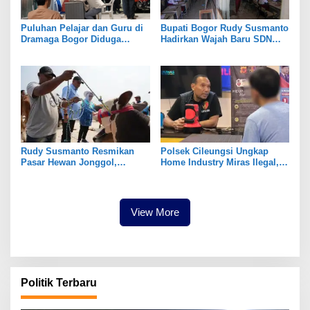
Puluhan Pelajar dan Guru di
Bupati Bogor Rudy Susmanto
Dramaga Bogor Diduga
Hadirkan Wajah Baru SDN
Keracunan Usai Santap Menu
Tegal Benteng, Setelah 11
MBG
Tahun Tak Tersentuh
Pembangunan
Rudy Susmanto Resmikan
Polsek Cileungsi Ungkap
Pasar Hewan Jonggol,
Home Industry Miras Ilegal,
Perkuat Ekonomi Peternakan
Ratusan Botol Disita
dan Dukung Pengembangan
Bogor Timur
View More
Politik Terbaru