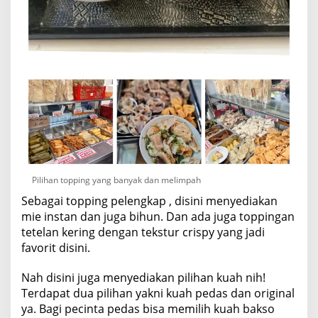
i
h
S
e
s
u
a
i
S
e
l
e
r
a
.
Pilihan topping yang banyak dan melimpah
Sebagai topping pelengkap , disini menyediakan
mie instan dan juga bihun. Dan ada juga toppingan
tetelan kering dengan tekstur crispy yang jadi
favorit disini.
Nah disini juga menyediakan pilihan kuah nih!
Terdapat dua pilihan yakni kuah pedas dan original
ya. Bagi pecinta pedas bisa memilih kuah bakso