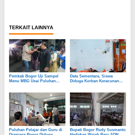
TERKAIT LAINNYA
Pemkab Bogor Uji Sampel
Data Sementara, Siswa
Menu MBG Usai Puluhan
Diduga Korban Keracunan
Siswa SDN Ciherang 01
MBG di Dramaga Bogor Capai
Diduga Keracunan
25 Orang
Puluhan Pelajar dan Guru di
Bupati Bogor Rudy Susmanto
Dramaga Bogor Diduga
Hadirkan Wajah Baru SDN