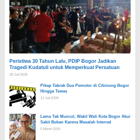
Peristiwa 30 Tahun Lalu, PDIP Bogor Jadikan
Tragedi Kudatuli untuk Memperkuat Persatuan
28 Juli 2026
Pikap Tabrak Dua Pemotor di Cibinong Bogor
Hingga Tewas
13 Juli 2026
Lama Tak Muncul, Wakil Wali Kota Bogor Akui
Sakit Bukan Karena Masalah Internal
5 Maret 2026