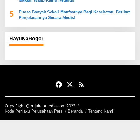
Makan, Wajib Kamu Ketahui!
5
Puasa Banyak Sekali Manfaatnya Bagi Kesehatan, Berikut
Penjelasannya Secara Medis!
HayuKaBogor
Copy Right @ rujukanmedia.com 2023
Kode Perilaku Perusahaan Pers
Beranda
Tentang Kami