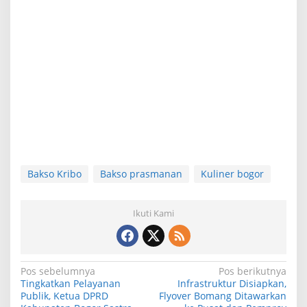
Bakso Kribo
Bakso prasmanan
Kuliner bogor
Ikuti Kami
N
Pos sebelumnya
Pos berikutnya
Tingkatkan Pelayanan
Infrastruktur Disiapkan,
a
Publik, Ketua DPRD
Flyover Bomang Ditawarkan