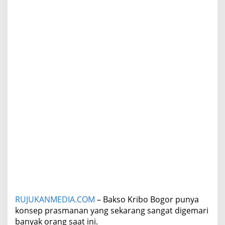
n
g
M
e
n
y
e
d
i
a
k
a
n
P
r
a
s
m
a
n
a
n
RUJUKANMEDIA.COM
– Bakso Kribo Bogor punya
B
konsep prasmanan yang sekarang sangat digemari
e
banyak orang saat ini.
r