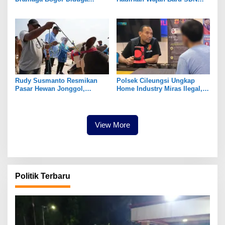
Keracunan Usai Santap Menu
Tegal Benteng, Setelah 11
MBG
Tahun Tak Tersentuh
Pembangunan
Rudy Susmanto Resmikan
Polsek Cileungsi Ungkap
Pasar Hewan Jonggol,
Home Industry Miras Ilegal,
Perkuat Ekonomi Peternakan
Ratusan Botol Disita
dan Dukung Pengembangan
Bogor Timur
View More
Politik Terbaru