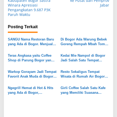
Kabupaten Bogor Sastra
ke Pusat dan Pemprov
v
Winara Apresiasi
Jabar
i
Pengangkatan 9.687 P3K
Paruh Waktu
g
a
Posting Terkait
s
i
SANGU Nama Restoran Baru
Di Bogor Ada Warung Bebek
yang Ada di Bogor. Menjual
Goreng Rempah Mbah Tompo
p
Menu Makanan Khas Sunda
yang Sudah Legendaris,
o
dengan Berbagai Lauk yang
Berdiri Sejak Tahun 1975
Teras Angkasa yaitu Coffee
Kedai Mie Nampol di Bogor
Enak dan Murah Meriah!
Sampai Sekarang Masi Eksis!
s
Shop di Parung Bogor yang
Jadi Salah Satu Tempat
Punya Tempat dengan View
Favorit Pecinta Mie Pedas!
Indah dan Menarik Untuk di
Makan Mie Pakai Level Pedas
Warkop Gorayam Jadi Tempat
Resto Sekaligus Tempat
Kunjungi !
Sesuka Hati!
Favorit Anak Muda di Bogor,
Wisata di Rumah Air Bogor
Tempatnya Asik Nyaman Luas
Masi Jadi Tempat Favorit
dan Harganya yang
Liburan Akhir Pekan!
Ngegrill Hemat di Hot & Hits
Girli Coffee Salah Satu Kafe
Terjangkau Banget! Cocok
yang Ada di Bogor,
yang Memiliki Suasana
untuk kumpul Bareng Buat
Tempatnya Luas Ramah Anak
Syahdu dengan Suara Aliran
Nongkrong Rame-rame
dan Pastinya Enak!
Sungai ditambah
Pemandangan Gunung Salak
yang Indah!