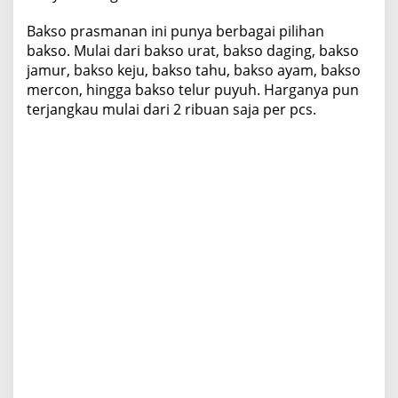
b
Bakso prasmanan ini punya berbagai pilihan
a
g
bakso. Mulai dari bakso urat, bakso daging, bakso
a
jamur, bakso keju, bakso tahu, bakso ayam, bakso
i
mercon, hingga bakso telur puyuh. Harganya pun
M
terjangkau mulai dari 2 ribuan saja per pcs.
a
c
a
m
B
a
k
s
o
d
a
n
d
i
L
e
n
g
k