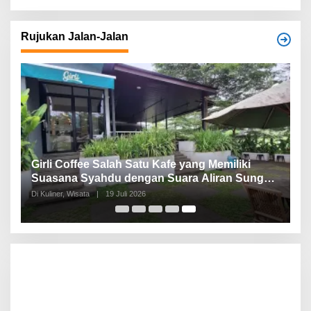
Rujukan Jalan-Jalan
Girli Coffee Salah Satu Kafe yang Memiliki
Suasana Syahdu dengan Suara Aliran Sungai
ditambah Pemandangan Gunung Salak yang
Di Kuliner, Wisata
|
19 Juli 2026
Indah!