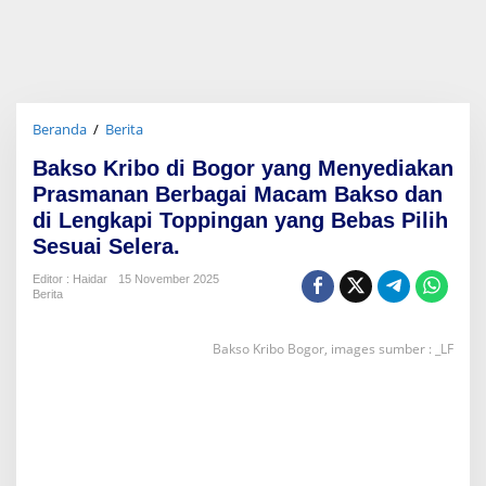
Beranda
/
Berita
B
a
Bakso Kribo di Bogor yang Menyediakan
k
s
Prasmanan Berbagai Macam Bakso dan
o
di Lengkapi Toppingan yang Bebas Pilih
K
Sesuai Selera.
r
i
Editor : Haidar
15 November 2025
b
Berita
o
d
i
Bakso Kribo Bogor, images sumber : _LF
B
o
g
o
r
y
a