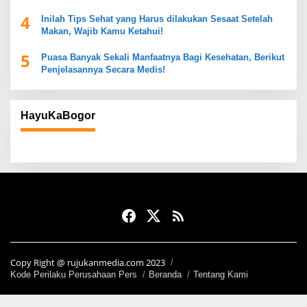
Mendukung Kesehatan Pencernaan
4
Inilah Tips Sehat yang Harus dilakukan Sesaat Setelah
Makan, Wajib Kamu Ketahui!
5
Puasa Banyak Sekali Manfaatnya Bagi Kesehatan, Berikut
Penjelasannya Secara Medis!
HayuKaBogor
Copy Right @ rujukanmedia.com 2023
Kode Perilaku Perusahaan Pers
Beranda
Tentang Kami