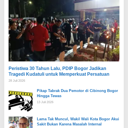
Peristiwa 30 Tahun Lalu, PDIP Bogor Jadikan
Tragedi Kudatuli untuk Memperkuat Persatuan
28 Juli 2026
Pikap Tabrak Dua Pemotor di Cibinong Bogor
Hingga Tewas
13 Juli 2026
Lama Tak Muncul, Wakil Wali Kota Bogor Akui
Sakit Bukan Karena Masalah Internal