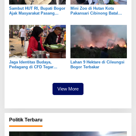
Sambut HUT RI, Bupati Bogor
Mini Zoo di Hutan Kota
Ajak Masyarakat Pasang
Pakansari Cibinong Batal
Bendera Merah Putih
Dibangun Tahun Ini
Serentak
Jaga Identitas Budaya,
Lahan 9 Hektare di Cileungsi
Pedagang di CFD Tegar
Bogor Terbakar
Beriman Kenakan Pakaian
Adat Sunda
View More
Politik Terbaru