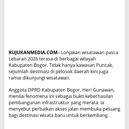
I
n
f
r
a
s
t
r
u
k
RUJUKANMEDIA.COM
– Lonjakan wisatawan pasca
t
Lebaran 2026 terasa di berbagai wilayah
u
Kabupaten Bogor. Tidak hanya kawasan Puncak,
r
sejumlah destinasi di pelosok daerah kini juga
d
i
ramai dikunjungi wisatawan.
E
r
Anggota DPRD Kabupaten Bogor, Heri Gunawan,
a
menilai fenomena ini sebagai bukti keberhasilan
R
pembangunan infrastruktur yang merata. Ia
u
d
menyebut perbaikan akses jalan membuka peluang
y
bagi destinasi wisata baru untuk berkembang.
S
u
s