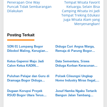
a
Penerapan One Way
Tempat Wisata Favorit
Puncak Tidak Sembarangan
Keluarga, Selain Bisa
v
Dilakukan
Camping Wisata ini Jadi
i
Tempat Treking Edukasi
juga Wisata Alam yang
g
Menyenangkan!
a
s
Posting Terkait
i
SDN 01 Lumpang Bogor
Diduga Curi Angsa Warga,
p
Dibobol Maling, Kerugian
Remaja di Parung Bogor
o
Ditaksir Capai Rp70 Juta
Ditangkap Polisi
s
Ketua Gapensi Maju Jadi
Data Sementara, Siswa
Calon Ketua KADIN
Diduga Korban Keracunan
Kabupaten Bogor
MBG di Dramaga Bogor Capai
25 Orang
Puluhan Pelajar dan Guru di
Polsek Cileungsi Ungkap
Dramaga Bogor Diduga
Home Industry Miras Ilegal,
Keracunan Usai Santap Menu
Ratusan Botol Disita
MBG
Dugaan Korupsi Proyek
Jusuf Hamka Ngaku Tertarik
RSUD Bogor Utara Terus
Bangun Jalan Tambang
Bergulir, 8 Orang Diperiksa
Kabupaten Bogor
Kejari