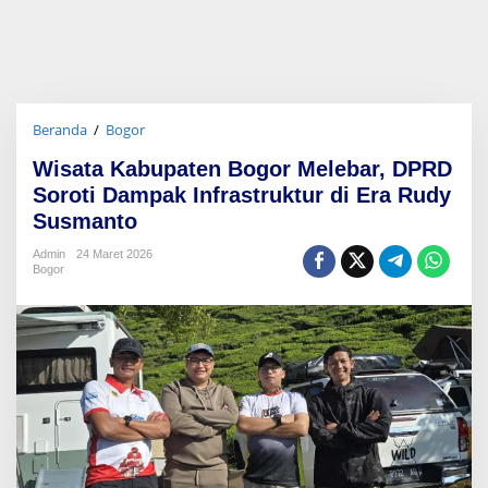
Beranda
/
Bogor
W
i
Wisata Kabupaten Bogor Melebar, DPRD
s
a
Soroti Dampak Infrastruktur di Era Rudy
t
Susmanto
a
K
Admin
24 Maret 2026
a
Bogor
b
u
p
a
t
e
n
B
o
g
o