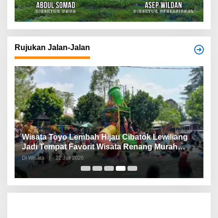
Rujukan Jalan-Jalan
Wisata Toyo Lembah Hijau Cibatok Lewiliang
K
r
Jadi Tempat Favorit Wisata Renang Murah
M
Meriah Sekaligus Tempat Renang Para Atlit
P
Di Wisata
|
22 Juli 2026
Di
Bogor Barat
P