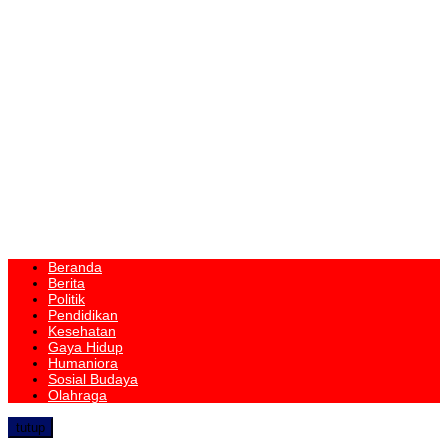
Beranda
Berita
Politik
Pendidikan
Kesehatan
Gaya Hidup
Humaniora
Sosial Budaya
Olahraga
tutup