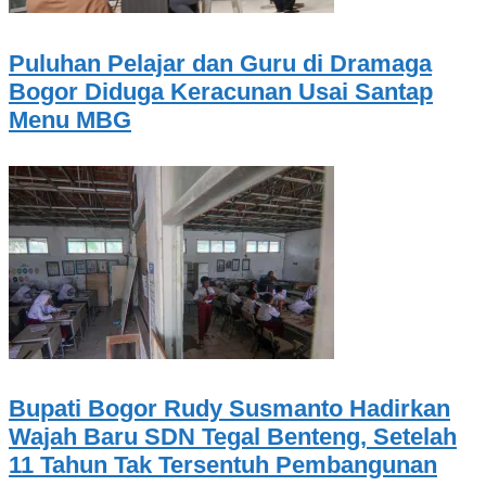
Puluhan Pelajar dan Guru di Dramaga
Bogor Diduga Keracunan Usai Santap
Menu MBG
Bupati Bogor Rudy Susmanto Hadirkan
Wajah Baru SDN Tegal Benteng, Setelah
11 Tahun Tak Tersentuh Pembangunan