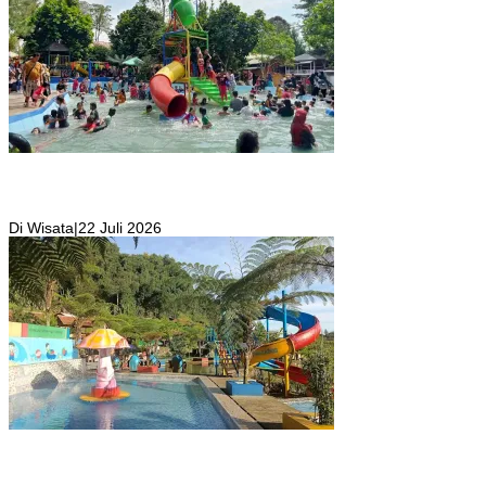
Wisata Toyo Lembah Hijau Cibatok Lewiliang Jadi Tempat Favorit
Wisata Renang Murah Meriah Sekaligus Tempat Renang Para Atlit
Bogor Barat
Di Wisata
|
22 Juli 2026
Kolam Renang Rawa Gabus Bersumber dari Mata Air Alami
Pegunungan yang Punya Pemandangan Langsung di Alam dan