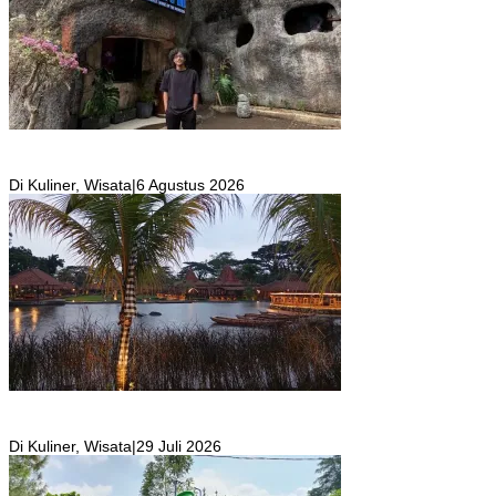
SKYR Kafe yang Punya Tempat Bekas Goa Terbengkalai di Puncak
Bogor Kini Menjadi Kafe yang Unik dan Indah.
Di Kuliner, Wisata
|
6 Agustus 2026
Resto Sekaligus Tempat Wisata di Rumah Air Bogor Masi Jadi
Tempat Favorit Liburan Akhir Pekan!
Di Kuliner, Wisata
|
29 Juli 2026