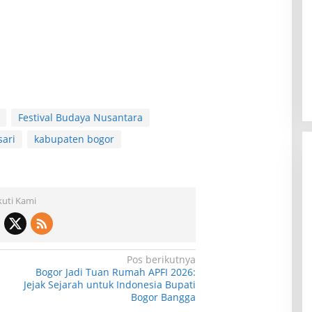
empat Wisata di
Wisata Toyo Lembah Hijau Cibatok
Masi Jadi Tempat
Lewiliang Jadi Tempat Favorit
khir Pekan!
Wisata Renang Murah Meriah
i 2026
Di Wisata
|
22 Juli 2026
Sekaligus Tempat Renang Para
Atlit Bogor Barat
Festival Budaya Nusantara
sari
kabupaten bogor
kuti Kami
Pos berikutnya
Bogor Jadi Tuan Rumah APFI 2026:
Jejak Sejarah untuk Indonesia Bupati
Bogor Bangga