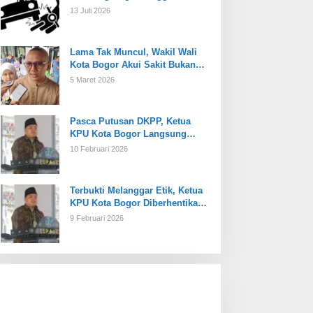
13 Juli 2026
Lama Tak Muncul, Wakil Wali
Kota Bogor Akui Sakit Bukan
Karena Masalah Internal
5 Maret 2026
Pasca Putusan DKPP, Ketua
KPU Kota Bogor Langsung
Dijabat Plt
10 Februari 2026
Terbukti Melanggar Etik, Ketua
KPU Kota Bogor Diberhentikan
Tetap
9 Februari 2026