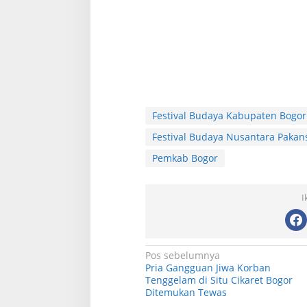
SKYR Kafe yang Punya Tempat
Resto Sekaligus T
Bekas Goa Terbengkalai di Puncak
Rumah Air Bogor 
Bogor Kini Menjadi Kafe yang Unik
Favorit Liburan A
Di Kuliner, Wisata
|
6 Agustus 2026
Di Kuliner, Wisata
|
29 Jul
dan Indah.
Festival Budaya Kabupaten Bogor
Festival Budaya Nusantara Pakan
Pemkab Bogor
I
N
Pos sebelumnya
Pria Gangguan Jiwa Korban
a
Tenggelam di Situ Cikaret Bogor
Ditemukan Tewas
v