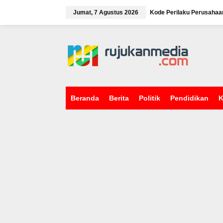
L
e
Jumat, 7 Agustus 2026
Kode Perilaku Perusahaa
w
a
tutup
t
i
k
e
k
o
n
Beranda
Berita
Politik
Pendidikan
K
t
e
n