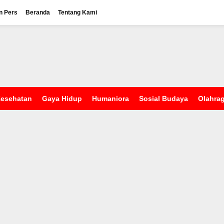
n Pers
Beranda
Tentang Kami
esehatan
Gaya Hidup
Humaniora
Sosial Budaya
Olahra