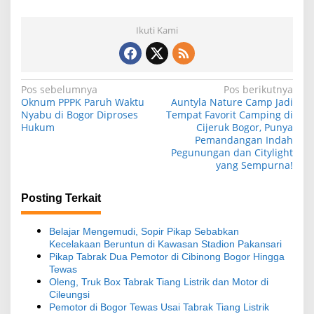
Ikuti Kami
N
Pos sebelumnya
Pos berikutnya
Oknum PPPK Paruh Waktu
Auntyla Nature Camp Jadi
a
Nyabu di Bogor Diproses
Tempat Favorit Camping di
Hukum
Cijeruk Bogor, Punya
v
Pemandangan Indah
i
Pegunungan dan Citylight
yang Sempurna!
g
a
Posting Terkait
s
i
Belajar Mengemudi, Sopir Pikap Sebabkan
Kecelakaan Beruntun di Kawasan Stadion Pakansari
p
Pikap Tabrak Dua Pemotor di Cibinong Bogor Hingga
o
Tewas
Oleng, Truk Box Tabrak Tiang Listrik dan Motor di
s
Cileungsi
Pemotor di Bogor Tewas Usai Tabrak Tiang Listrik