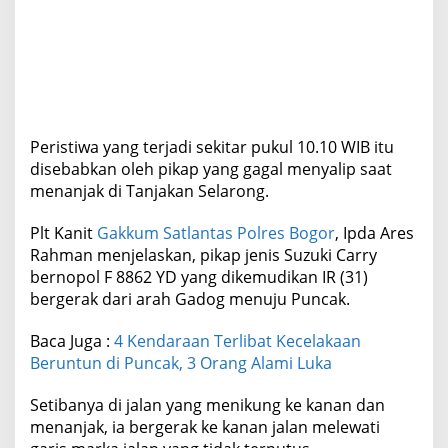
k
a
n
3
L
u
k
a
Peristiwa yang terjadi sekitar pukul 10.10 WIB itu
disebabkan oleh pikap yang gagal menyalip saat
menanjak di Tanjakan Selarong.
Plt Kanit
Gakkum Satlantas Polres Bogor
, Ipda Ares
Rahman menjelaskan, pikap jenis Suzuki Carry
bernopol F 8862 YD yang dikemudikan IR (31)
bergerak dari arah Gadog menuju Puncak.
Baca Juga :
4 Kendaraan Terlibat Kecelakaan
Beruntun di Puncak, 3 Orang Alami Luka
Setibanya di jalan yang menikung ke kanan dan
menanjak, ia bergerak ke kanan jalan melewati