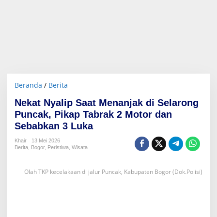
Beranda
/
Berita
N
e
Nekat Nyalip Saat Menanjak di Selarong
k
a
Puncak, Pikap Tabrak 2 Motor dan
t
Sebabkan 3 Luka
N
y
Khair
13 Mei 2026
a
Berita
,
Bogor
,
Peristiwa
,
Wisata
l
i
Olah TKP kecelakaan di jalur Puncak, Kabupaten Bogor (Dok.Polisi)
p
S
a
a
t
M