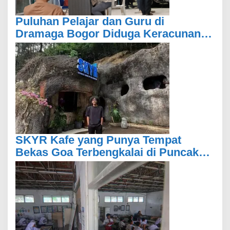
Puluhan Pelajar dan Guru di
Dramaga Bogor Diduga Keracunan
Usai Santap Menu MBG
SKYR Kafe yang Punya Tempat
Bekas Goa Terbengkalai di Puncak
Bogor Kini Menjadi Kafe yang Unik
dan Indah.