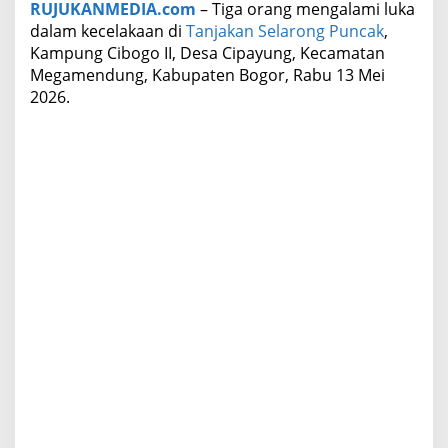
RUJUKANMEDIA.com
– Tiga orang mengalami luka
i
dalam kecelakaan di
Tanjakan Selarong Puncak
,
k
Kampung Cibogo II, Desa Cipayung, Kecamatan
a
p
Megamendung, Kabupaten Bogor, Rabu 13 Mei
T
2026.
a
b
r
a
k
2
M
o
t
o
r
d
a
n
S
e
b
a
b