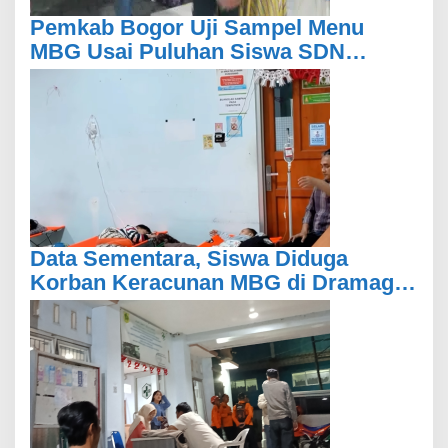
Pemkab Bogor Uji Sampel Menu
MBG Usai Puluhan Siswa SDN
Ciherang 01 Diduga Keracunan
Data Sementara, Siswa Diduga
Korban Keracunan MBG di Dramaga
Bogor Capai 25 Orang