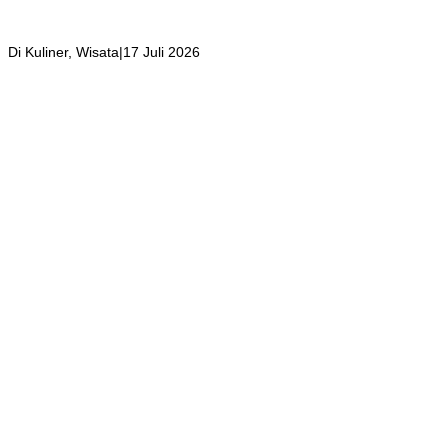
Suasana Seperti di Bali ini Jadi Tempat Favorit Wisatawan yang
Berkunjung
Di Kuliner, Wisata
|
17 Juli 2026