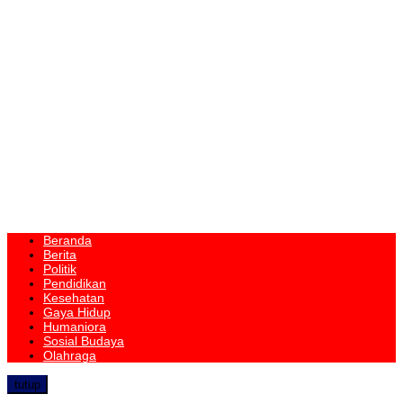
Beranda
Berita
Politik
Pendidikan
Kesehatan
Gaya Hidup
Humaniora
Sosial Budaya
Olahraga
tutup