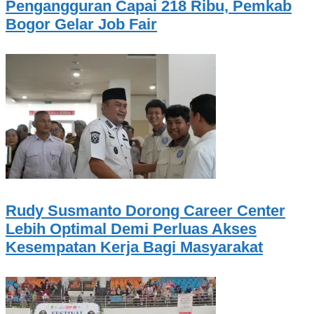
Pengangguran Capai 218 Ribu, Pemkab
Bogor Gelar Job Fair
Rudy Susmanto Dorong Career Center
Lebih Optimal Demi Perluas Akses
Kesempatan Kerja Bagi Masyarakat