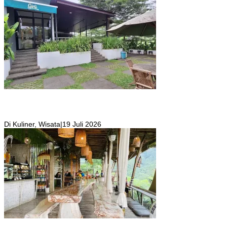
Girli Coffee Salah Satu Kafe yang Memiliki Suasana Syahdu dengan
Suara Aliran Sungai ditambah Pemandangan Gunung Salak yang
Indah!
Di Kuliner, Wisata
|
19 Juli 2026
Kafe Tropical Deck yang Tempatnya Hidden Gem di Puncak Bogor,