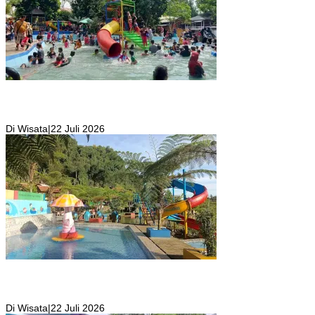
Wisata Toyo Lembah Hijau Cibatok Lewiliang Jadi Tempat Favorit
Wisata Renang Murah Meriah Sekaligus Tempat Renang Para Atlit
Bogor Barat
Di Wisata
|
22 Juli 2026
Kolam Renang Rawa Gabus Bersumber dari Mata Air Alami
Pegunungan yang Punya Pemandangan Langsung di Alam dan
Pegunungan
Di Wisata
|
22 Juli 2026