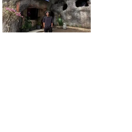
SKYR Kafe yang Punya Tempat Bekas Goa Terbengkalai di Puncak
Bogor Kini Menjadi Kafe yang Unik dan Indah.