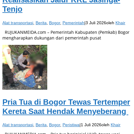
Tenjo
Alat transportasi
,
Berita
,
Bogor
,
Pemerintah
|
3 Juli 2026
oleh
Khair
RUJUKANMEIDA.com – Pemerintah Kabupaten (Pemkab) Bogor
mengharapkan dukungan dari pemerintah pusat
Pria Tua di Bogor Tewas Tertemper
Kereta Saat Hendak Menyeberang
Alat transportasi
,
Berita
,
Bogor
,
Peristiwa
|
1 Juli 2026
oleh
Khair