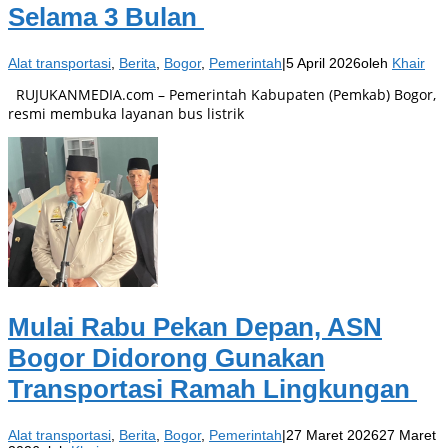
Selama 3 Bulan
Alat transportasi
,
Berita
,
Bogor
,
Pemerintah
|
5 April 2026
oleh
Khair
RUJUKANMEDIA.com – Pemerintah Kabupaten (Pemkab) Bogor,
resmi membuka layanan bus listrik
Mulai Rabu Pekan Depan, ASN
Bogor Didorong Gunakan
Transportasi Ramah Lingkungan
Alat transportasi
,
Berita
,
Bogor
,
Pemerintah
|
27 Maret 2026
27 Maret