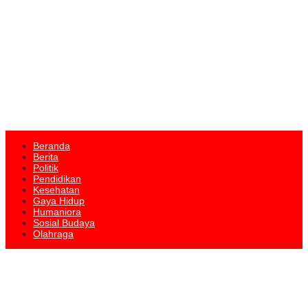
Beranda
Berita
Politik
Pendidikan
Kesehatan
Gaya Hidup
Humaniora
Sosial Budaya
Olahraga