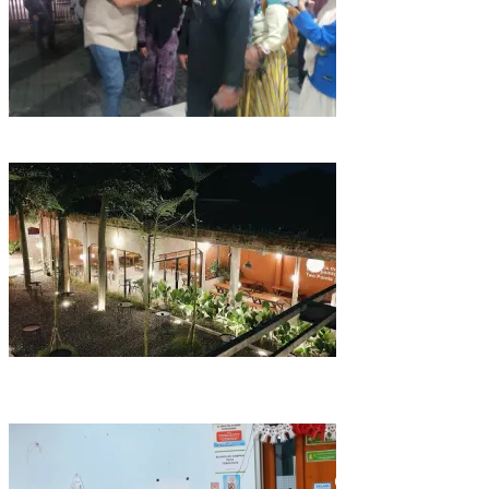
Pemkab Bogor Uji Sampel Menu MBG Usai Puluhan Siswa SDN
Ciherang 01 Diduga Keracunan
Kairos Coffee Eatery di Parung Bogor Jadi Salah Satu Kafe Terluas
dan Menyediakan Berbagai Jenis Seduhan Kopi Nusantara Asli
yang Nikmat!