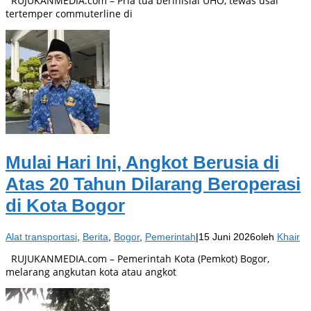
RUJUKANMEDIA.com – Pria tua berinisial UHO, tewas usai
tertemper commuterline di
Mulai Hari Ini, Angkot Berusia di
Atas 20 Tahun Dilarang Beroperasi
di Kota Bogor
Alat transportasi
,
Berita
,
Bogor
,
Pemerintah
|
15 Juni 2026
oleh
Khair
RUJUKANMEDIA.com – Pemerintah Kota (Pemkot) Bogor,
melarang angkutan kota atau angkot