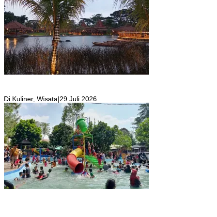
Resto Sekaligus Tempat Wisata di Rumah Air Bogor Masi Jadi
Tempat Favorit Liburan Akhir Pekan!
Di Kuliner, Wisata
|
29 Juli 2026
Wisata Toyo Lembah Hijau Cibatok Lewiliang Jadi Tempat Favorit
Wisata Renang Murah Meriah Sekaligus Tempat Renang Para Atlit
Bogor Barat