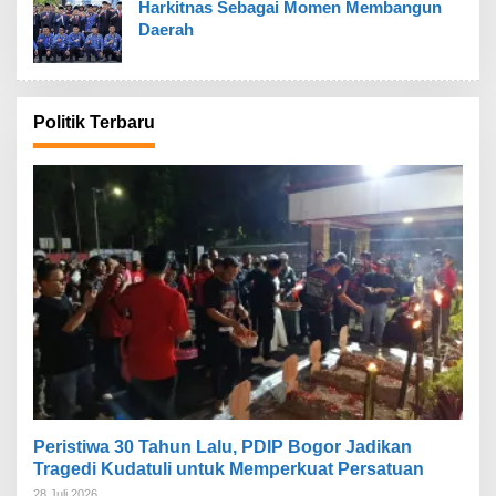
Harkitnas Sebagai Momen Membangun
Daerah
Politik Terbaru
Peristiwa 30 Tahun Lalu, PDIP Bogor Jadikan
Tragedi Kudatuli untuk Memperkuat Persatuan
28 Juli 2026