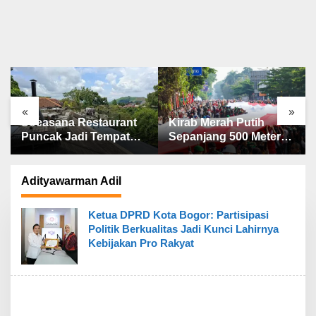
«
»
Soeasana Restaurant
Kirab Merah Putih
Puncak Jadi Tempat
Sepanjang 500 Meter
Favorit Menikmati
Digelar, Pemkot Bogor
Makanan Nusantara
Libatkan Masyarakat
dengan View Indah
Adityawarman Adil
Perbukitan yang Hijau
dan Asri!
Ketua DPRD Kota Bogor: Partisipasi
Politik Berkualitas Jadi Kunci Lahirnya
Kebijakan Pro Rakyat