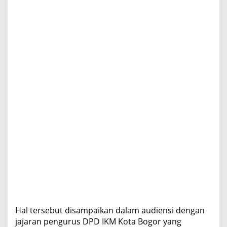
l
u
a
r
g
a
M
i
n
a
n
g
Hal tersebut disampaikan dalam audiensi dengan
jajaran pengurus DPD IKM Kota Bogor yang