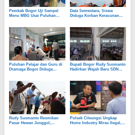
Pemkab Bogor Uji Sampel
Data Sementara, Siswa
Menu MBG Usai Puluhan
Diduga Korban Keracunan
Siswa SDN Ciherang 01
MBG di Dramaga Bogor Capai
Diduga Keracunan
25 Orang
Puluhan Pelajar dan Guru di
Bupati Bogor Rudy Susmanto
Dramaga Bogor Diduga
Hadirkan Wajah Baru SDN
Keracunan Usai Santap Menu
Tegal Benteng, Setelah 11
MBG
Tahun Tak Tersentuh
Pembangunan
Rudy Susmanto Resmikan
Polsek Cileungsi Ungkap
Pasar Hewan Jonggol,
Home Industry Miras Ilegal,
Perkuat Ekonomi Peternakan
Ratusan Botol Disita
dan Dukung Pengembangan