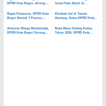
p
DPRD Kota Bogor, diiringi
Serta Pada Akmil di
Sorotan Terhadap Kinerja
Magelang, Siap Wujudkan
o
Pemkot Bogor Tahun 2025
Sawasembada dan
Rapat Paripurna, DPRD Kota
Khutbah Ied di Taman
s
Kemandirian Daerah
Bogor Bentuk 3 Pansus,
Heulang, Ketua DPRD Kota
Soroti LKPJ 2025 Hingga Tata
Bogor Ajak Warga Jaga Spirit
Kelola Aset
Ramadhan
Antusias Warga Membludak,
Buka Masa Sidang Kedua
DPRD Kota Bogor Dorong
Tahun 2026, DPRD Kota
Mudik Gratis Jadi Program
Bogor Tetapkan Komposisi
Tetap Tahunan
AKD