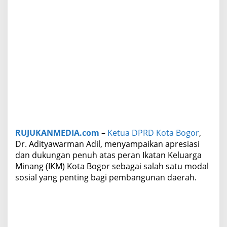
a
r
i
f
a
n
L
o
k
a
l
d
e
n
RUJUKANMEDIA.com
–
Ketua DPRD Kota Bogor
,
g
Dr. Adityawarman Adil, menyampaikan apresiasi
a
n
dan dukungan penuh atas peran Ikatan Keluarga
I
Minang (IKM) Kota Bogor sebagai salah satu modal
k
sosial yang penting bagi pembangunan daerah.
a
t
a
n
K
e