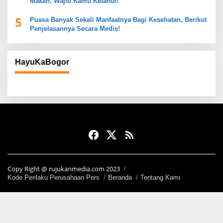
Makan, Wajib Kamu Ketahui!
5
Puasa Banyak Sekali Manfaatnya Bagi Kesehatan, Berikut
Penjelasannya Secara Medis!
HayuKaBogor
Copy Right @ rujukanmedia.com 2023
Kode Perilaku Perusahaan Pers
Beranda
Tentang Kami