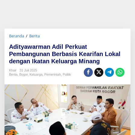
Beranda
/
Berita
A
d
Adityawarman Adil Perkuat
i
t
Pembangunan Berbasis Kearifan Lokal
y
dengan Ikatan Keluarga Minang
a
w
Khair
31 Juli 2025
a
Berita
,
Bogor
,
Keluarga
,
Pemerintah
,
Politik
r
m
a
n
A
d
i
l
P
e
r