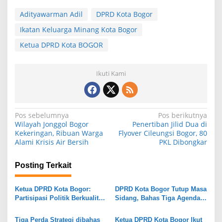
Adityawarman Adil
DPRD Kota Bogor
Ikatan Keluarga Minang Kota Bogor
Ketua DPRD Kota BOGOR
Ikuti Kami
N
Pos sebelumnya
Pos berikutnya
Wilayah Jonggol Bogor
Penertiban Jilid Dua di
a
Kekeringan, Ribuan Warga
Flyover Cileungsi Bogor, 80
Alami Krisis Air Bersih
PKL Dibongkar
v
i
Posting Terkait
g
a
Ketua DPRD Kota Bogor:
DPRD Kota Bogor Tutup Masa
s
Partisipasi Politik Berkualitas
Sidang, Bahas Tiga Agenda
Jadi Kunci Lahirnya
Strategis dan Evaluasi
i
Kebijakan Pro Rakyat
Kinerja Pemkot
Tiga Perda Strategi dibahas
Ketua DPRD Kota Bogor Ikut