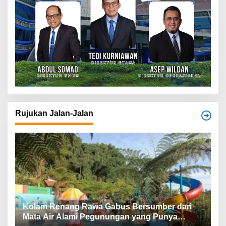
Rujukan Jalan-Jalan
Kolam Renang Rawa Gabus Bersumber dari
G
Mata Air Alami Pegunungan yang Punya
S