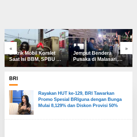
«
»
Listrik Mobil Korslet
Jemput Bendera
Saat Isi BBM, SPBU di
Pusaka di Malasari,
Kota Bogor Terbakar
Rudy Susmanto
Kobarkan Semangat
Persatuan Kabupaten
BRI
Bogor
Rayakan HUT ke-129, BRI Tawarkan
Promo Spesial BRIguna dengan Bunga
Mulai 8,129% dan Diskon Provisi 50%