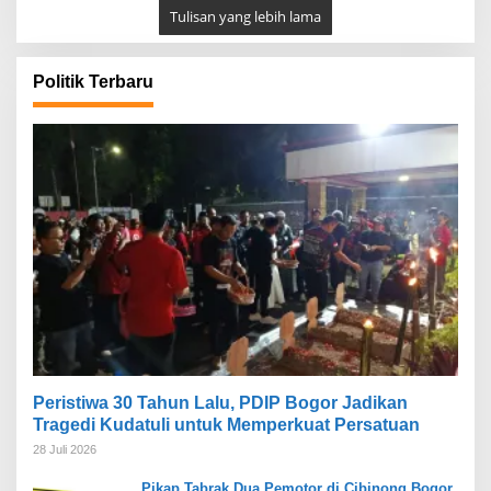
Tulisan yang lebih lama
Politik Terbaru
Peristiwa 30 Tahun Lalu, PDIP Bogor Jadikan
Tragedi Kudatuli untuk Memperkuat Persatuan
28 Juli 2026
Pikap Tabrak Dua Pemotor di Cibinong Bogor