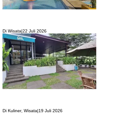
Kolam Renang Rawa Gabus Bersumber dari Mata Air Alami
Pegunungan yang Punya Pemandangan Langsung di Alam dan
Pegunungan
Di Wisata
|
22 Juli 2026
Girli Coffee Salah Satu Kafe yang Memiliki Suasana Syahdu dengan
Suara Aliran Sungai ditambah Pemandangan Gunung Salak yang
Indah!
Di Kuliner, Wisata
|
19 Juli 2026