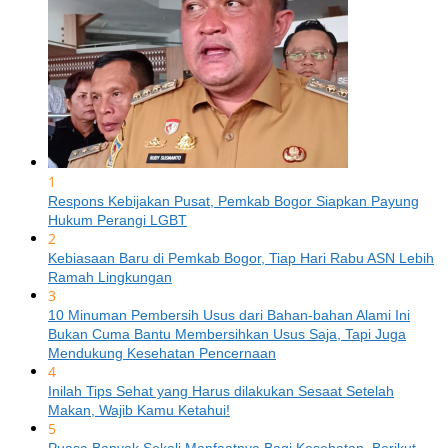
1
Respons Kebijakan Pusat, Pemkab Bogor Siapkan Payung
Hukum Perangi LGBT
2
Kebiasaan Baru di Pemkab Bogor, Tiap Hari Rabu ASN Lebih
Ramah Lingkungan
3
10 Minuman Pembersih Usus dari Bahan-bahan Alami Ini
Bukan Cuma Bantu Membersihkan Usus Saja, Tapi Juga
Mendukung Kesehatan Pencernaan
4
Inilah Tips Sehat yang Harus dilakukan Sesaat Setelah
Makan, Wajib Kamu Ketahui!
5
Puasa Banyak Sekali Manfaatnya Bagi Kesehatan, Berikut