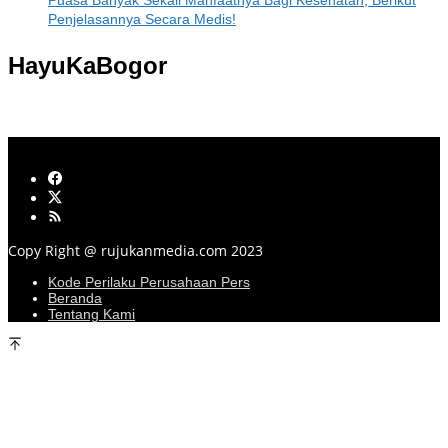
Penjelasannya Secara Medis!
HayuKaBogor
Copy Right @ rujukanmedia.com 2023
Kode Perilaku Perusahaan Pers
Beranda
Tentang Kami