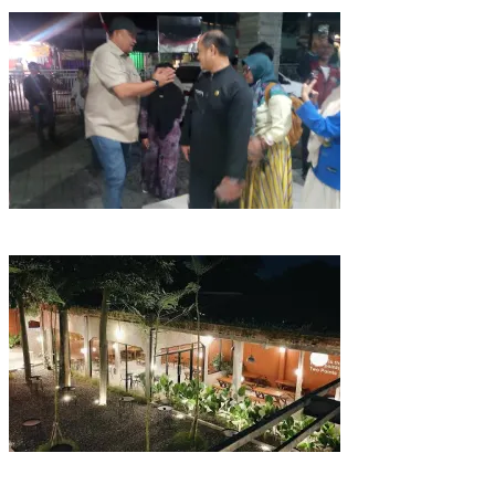
Pemkab Bogor Uji Sampel Menu MBG Usai Puluhan Siswa SDN
Ciherang 01 Diduga Keracunan
Kairos Coffee Eatery di Parung Bogor Jadi Salah Satu Kafe Terluas
dan Menyediakan Berbagai Jenis Seduhan Kopi Nusantara Asli