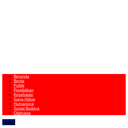
Beranda
Berita
Politik
Pendidikan
Kesehatan
Gaya Hidup
Humaniora
Sosial Budaya
Olahraga
tutup