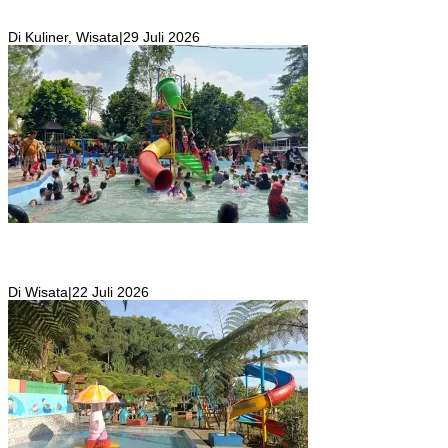
Resto Sekaligus Tempat Wisata di Rumah Air Bogor Masi Jadi
Tempat Favorit Liburan Akhir Pekan!
Di Kuliner, Wisata
|
29 Juli 2026
Wisata Toyo Lembah Hijau Cibatok Lewiliang Jadi Tempat Favorit
Wisata Renang Murah Meriah Sekaligus Tempat Renang Para Atlit
Bogor Barat
Di Wisata
|
22 Juli 2026