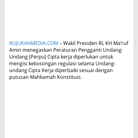
n
j
e
l
a
s
a
RUJUKANMEDIA.COM
– Wakil Presiden RI, KH Ma’ruf
n
W
Amin menegaskan Peraturan Pengganti Undang-
a
Undang (Perpu) Cipta kerja diperlukan untuk
p
mengisi kekosongan regulasi selama Undang-
r
undang Cipta Kerja diperbaiki sesuai dengan
e
putusan Mahkamah Konstitusi.
s