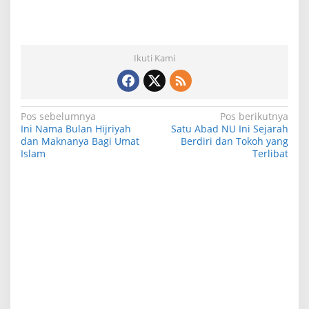
Ikuti Kami
N
Pos sebelumnya
Pos berikutnya
Ini Nama Bulan Hijriyah
Satu Abad NU Ini Sejarah
a
dan Maknanya Bagi Umat
Berdiri dan Tokoh yang
Islam
Terlibat
v
i
g
a
s
i
p
o