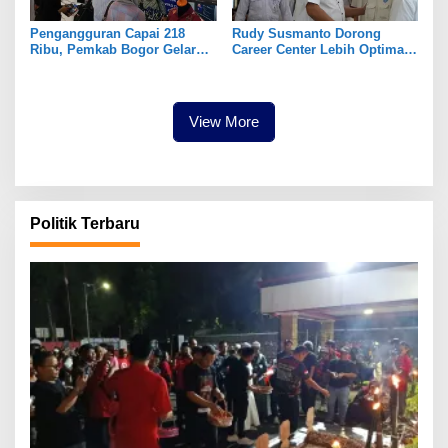
Pengangguran Capai 218
Rudy Susmanto Dorong
Ribu, Pemkab Bogor Gelar
Career Center Lebih Optimal
Job Fair
Demi Perluas Akses
Kesempatan Kerja Bagi
Masyarakat
View More
Politik Terbaru