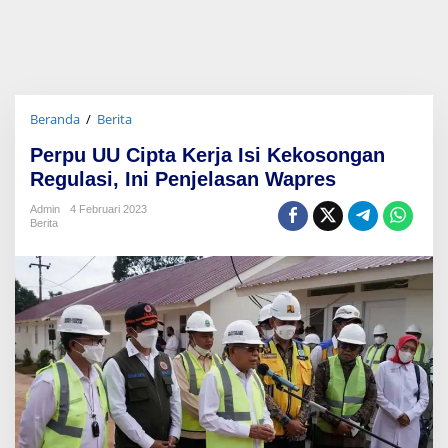
Beranda
/
Berita
P
e
Perpu UU Cipta Kerja Isi Kekosongan
r
p
Regulasi, Ini Penjelasan Wapres
u
U
Admin
4 Februari 2023
Berita
U
C
i
p
t
a
K
e
r
j
a
I
s