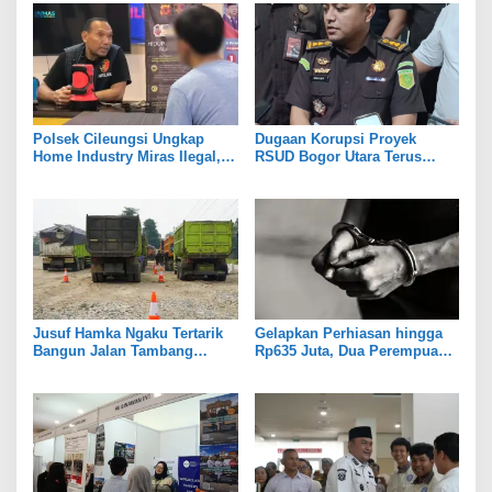
Polsek Cileungsi Ungkap
Dugaan Korupsi Proyek
Home Industry Miras Ilegal,
RSUD Bogor Utara Terus
Ratusan Botol Disita
Bergulir, 8 Orang Diperiksa
Kejari
Jusuf Hamka Ngaku Tertarik
Gelapkan Perhiasan hingga
Bangun Jalan Tambang
Rp635 Juta, Dua Perempuan
Kabupaten Bogor
di Gunungputri Bogor
Ditangkap