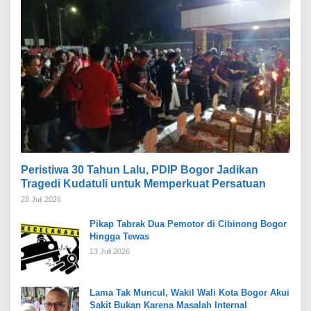
Peristiwa 30 Tahun Lalu, PDIP Bogor Jadikan
Tragedi Kudatuli untuk Memperkuat Persatuan
28 Juli 2026
Pikap Tabrak Dua Pemotor di Cibinong Bogor
Hingga Tewas
13 Juli 2026
Lama Tak Muncul, Wakil Wali Kota Bogor Akui
Sakit Bukan Karena Masalah Internal