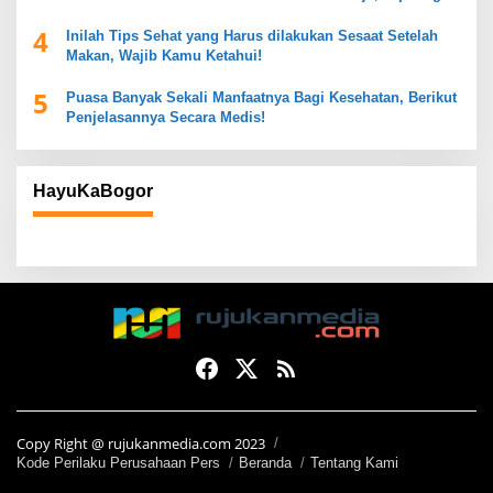
Mendukung Kesehatan Pencernaan
4
Inilah Tips Sehat yang Harus dilakukan Sesaat Setelah
Makan, Wajib Kamu Ketahui!
5
Puasa Banyak Sekali Manfaatnya Bagi Kesehatan, Berikut
Penjelasannya Secara Medis!
HayuKaBogor
Copy Right @ rujukanmedia.com 2023
Kode Perilaku Perusahaan Pers
Beranda
Tentang Kami