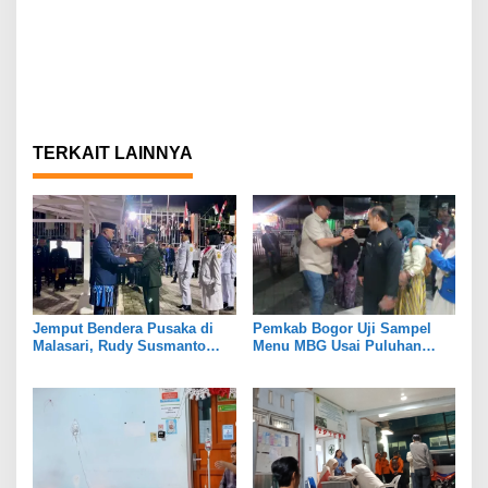
TERKAIT LAINNYA
Jemput Bendera Pusaka di
Pemkab Bogor Uji Sampel
Malasari, Rudy Susmanto
Menu MBG Usai Puluhan
Kobarkan Semangat
Siswa SDN Ciherang 01
Persatuan Kabupaten Bogor
Diduga Keracunan