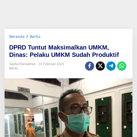
Beranda
/
Berita
D
P
DPRD Tuntut Maksimalkan UMKM,
R
D
Dinas: Pelaku UMKM Sudah Produktif
T
u
Saeful Ramadhan
14 Februari 2023
Berita
n
t
u
t
M
a
k
s
i
m
a
l
k