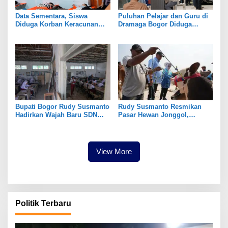
Data Sementara, Siswa
Puluhan Pelajar dan Guru di
Diduga Korban Keracunan
Dramaga Bogor Diduga
MBG di Dramaga Bogor Capai
Keracunan Usai Santap Menu
25 Orang
MBG
Bupati Bogor Rudy Susmanto
Rudy Susmanto Resmikan
Hadirkan Wajah Baru SDN
Pasar Hewan Jonggol,
Tegal Benteng, Setelah 11
Perkuat Ekonomi Peternakan
Tahun Tak Tersentuh
dan Dukung Pengembangan
Pembangunan
Bogor Timur
View More
Politik Terbaru