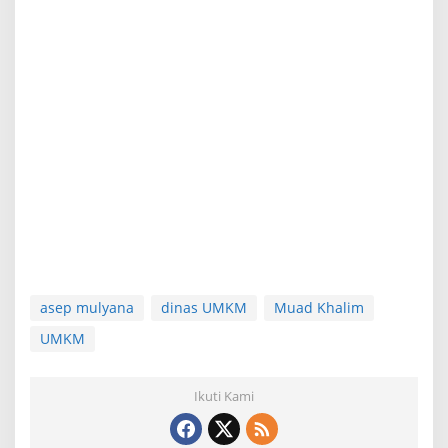
asep mulyana
dinas UMKM
Muad Khalim
UMKM
Ikuti Kami