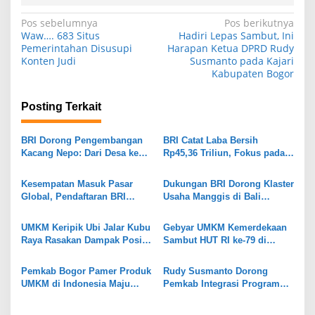
N
Pos sebelumnya
Pos berikutnya
Waw…. 683 Situs
Hadiri Lepas Sambut, Ini
a
Pemerintahan Disusupi
Harapan Ketua DPRD Rudy
Konten Judi
Susmanto pada Kajari
v
Kabupaten Bogor
i
g
Posting Terkait
a
s
BRI Dorong Pengembangan
BRI Catat Laba Bersih
Kacang Nepo: Dari Desa ke
Rp45,36 Triliun, Fokus pada
i
Pasar Nasional
Penguatan Kinerja dan
Dukung UMKM
p
Kesempatan Masuk Pasar
Dukungan BRI Dorong Klaster
Global, Pendaftaran BRI
Usaha Manggis di Bali
o
UMKM EXPO(RT) 2025 Resmi
Perluas Pemasaran
s
Dibuka!
UMKM Keripik Ubi Jalar Kubu
Gebyar UMKM Kemerdekaan
Raya Rasakan Dampak Positif
Sambut HUT RI ke-79 di
Pendampingan BRI dan
Cibinong
Program Desa BRILiaN
Pemkab Bogor Pamer Produk
Rudy Susmanto Dorong
UMKM di Indonesia Maju
Pemkab Integrasi Program
Expo 2024
Pembinaan UMKM di Bogor