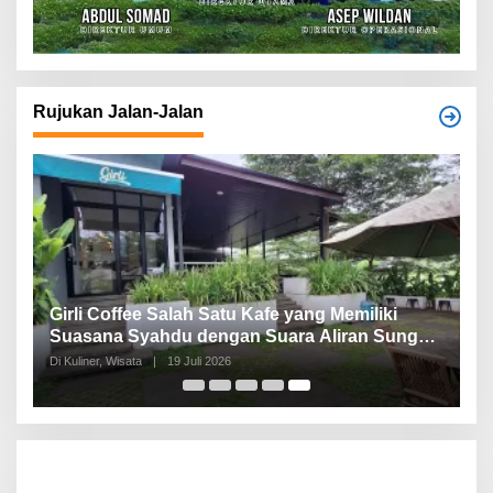
Rujukan Jalan-Jalan
Girli Coffee Salah Satu Kafe yang Memiliki
Suasana Syahdu dengan Suara Aliran Sungai
ditambah Pemandangan Gunung Salak yang
Di Kuliner, Wisata
|
19 Juli 2026
Indah!