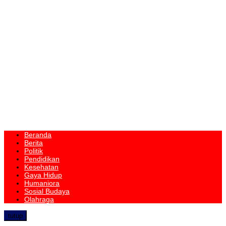
Beranda
Berita
Politik
Pendidikan
Kesehatan
Gaya Hidup
Humaniora
Sosial Budaya
Olahraga
tutup