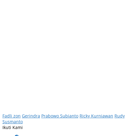
Fadli zon
Gerindra
Prabowo Subianto
Ricky Kurniawan
Rudy
Susmanto
Ikuti Kami