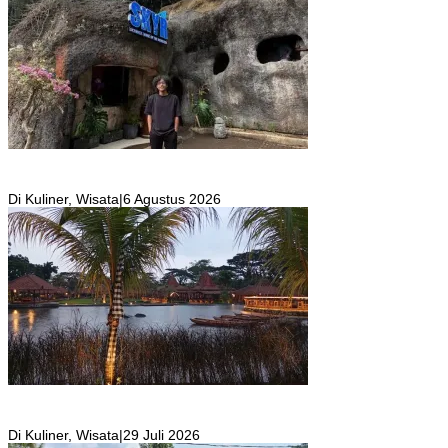
SKYR Kafe yang Punya Tempat Bekas Goa Terbengkalai di Puncak
Bogor Kini Menjadi Kafe yang Unik dan Indah.
Di Kuliner, Wisata
|
6 Agustus 2026
Resto Sekaligus Tempat Wisata di Rumah Air Bogor Masi Jadi
Tempat Favorit Liburan Akhir Pekan!
Di Kuliner, Wisata
|
29 Juli 2026