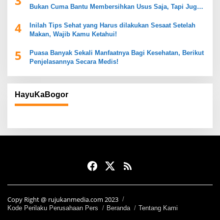
3
Bukan Cuma Bantu Membersihkan Usus Saja, Tapi Juga
Mendukung Kesehatan Pencernaan
4
Inilah Tips Sehat yang Harus dilakukan Sesaat Setelah
Makan, Wajib Kamu Ketahui!
5
Puasa Banyak Sekali Manfaatnya Bagi Kesehatan, Berikut
Penjelasannya Secara Medis!
HayuKaBogor
Copy Right @ rujukanmedia.com 2023
Kode Perilaku Perusahaan Pers
Beranda
Tentang Kami