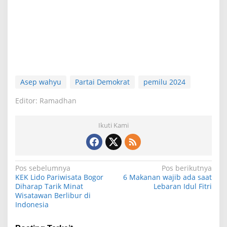
Asep wahyu
Partai Demokrat
pemilu 2024
Editor: Ramadhan
Ikuti Kami
N
Pos sebelumnya
Pos berikutnya
KEK Lido Pariwisata Bogor
6 Makanan wajib ada saat
a
Diharap Tarik Minat
Lebaran Idul Fitri
Wisatawan Berlibur di
v
Indonesia
i