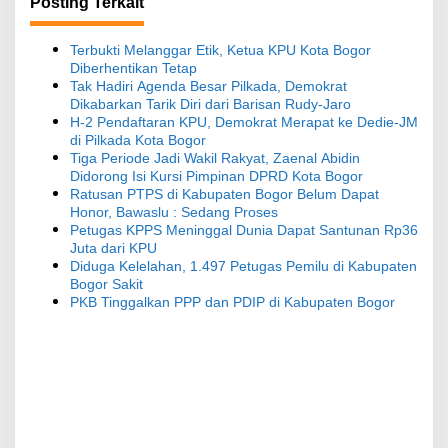
g
Posting Terkait
a
s
Terbukti Melanggar Etik, Ketua KPU Kota Bogor
Diberhentikan Tetap
i
Tak Hadiri Agenda Besar Pilkada, Demokrat
Dikabarkan Tarik Diri dari Barisan Rudy-Jaro
p
H-2 Pendaftaran KPU, Demokrat Merapat ke Dedie-JM
o
di Pilkada Kota Bogor
Tiga Periode Jadi Wakil Rakyat, Zaenal Abidin
s
Didorong Isi Kursi Pimpinan DPRD Kota Bogor
Ratusan PTPS di Kabupaten Bogor Belum Dapat
Honor, Bawaslu : Sedang Proses
Petugas KPPS Meninggal Dunia Dapat Santunan Rp36
Juta dari KPU
Diduga Kelelahan, 1.497 Petugas Pemilu di Kabupaten
Bogor Sakit
PKB Tinggalkan PPP dan PDIP di Kabupaten Bogor