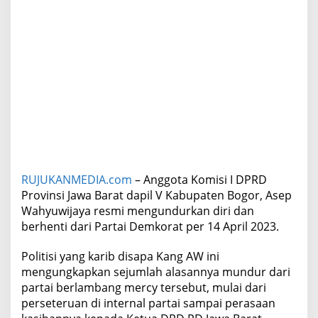
n
i
A
l
a
s
a
n
n
y
a
RUJUKANMEDIA.com
– Anggota Komisi I DPRD
Provinsi Jawa Barat dapil V Kabupaten Bogor, Asep
Wahyuwijaya resmi mengundurkan diri dan
berhenti dari Partai Demkorat per 14 April 2023.
Politisi yang karib disapa Kang AW ini
mengungkapkan sejumlah alasannya mundur dari
partai berlambang mercy tersebut, mulai dari
perseteruan di internal partai sampai perasaan