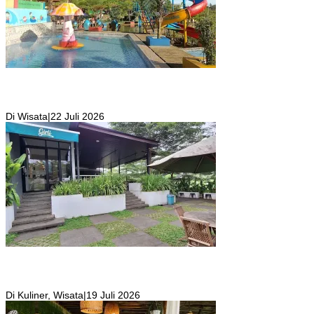
Kolam Renang Rawa Gabus Bersumber dari Mata Air Alami
Pegunungan yang Punya Pemandangan Langsung di Alam dan
Pegunungan
Di Wisata
|
22 Juli 2026
Girli Coffee Salah Satu Kafe yang Memiliki Suasana Syahdu dengan
Suara Aliran Sungai ditambah Pemandangan Gunung Salak yang
Indah!
Di Kuliner, Wisata
|
19 Juli 2026