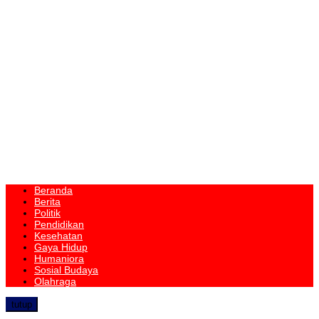
Beranda
Berita
Politik
Pendidikan
Kesehatan
Gaya Hidup
Humaniora
Sosial Budaya
Olahraga
tutup