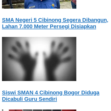
SMA Negeri 5 Cibinong Segera Dibangun,
Lahan 7.000 Meter Persegi Disiapkan
Siswi SMAN 4 Cibinong Bogor Diduga
Dicabuli Guru Sendiri