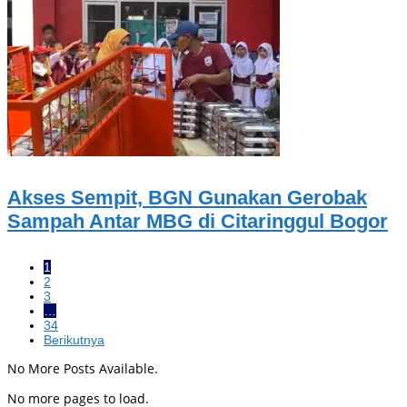
Akses Sempit, BGN Gunakan Gerobak
Sampah Antar MBG di Citaringgul Bogor
1
2
3
…
34
Berikutnya
No More Posts Available.
No more pages to load.