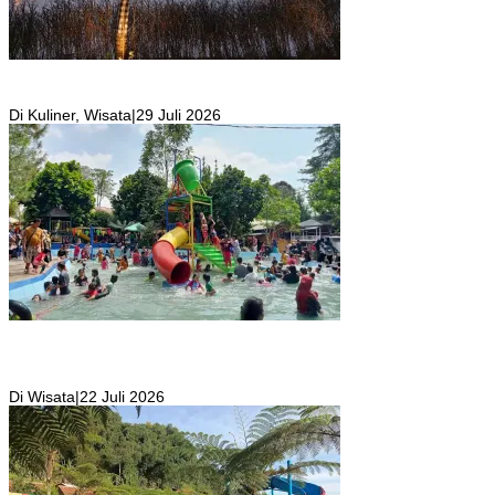
Resto Sekaligus Tempat Wisata di Rumah Air Bogor Masi Jadi
Tempat Favorit Liburan Akhir Pekan!
Di Kuliner, Wisata
|
29 Juli 2026
Wisata Toyo Lembah Hijau Cibatok Lewiliang Jadi Tempat Favorit
Wisata Renang Murah Meriah Sekaligus Tempat Renang Para Atlit
Bogor Barat
Di Wisata
|
22 Juli 2026