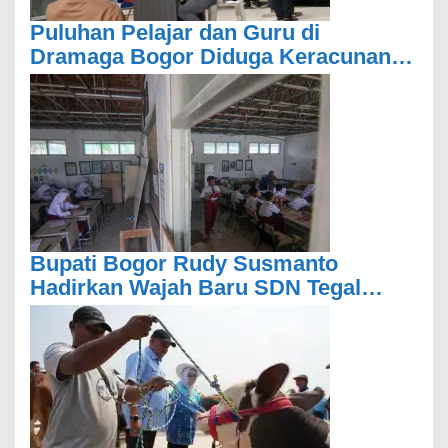
Puluhan Pelajar dan Guru di
Dramaga Bogor Diduga Keracunan
Usai Santap Menu MBG
Bupati Bogor Rudy Susmanto
Hadirkan Wajah Baru SDN Tegal
Benteng, Setelah 11 Tahun Tak
Tersentuh Pembangunan