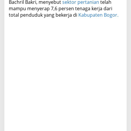
Bachril Bakri, menyebut
sektor pertanian
telah
i
mampu menyerap 7,6 persen tenaga kerja dari
K
total penduduk yang bekerja di
Kabupaten Bogor.
a
b
u
p
a
t
e
n
B
o
g
o
r