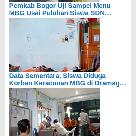
Pemkab Bogor Uji Sampel Menu
MBG Usai Puluhan Siswa SDN
Ciherang 01 Diduga Keracunan
Data Sementara, Siswa Diduga
Korban Keracunan MBG di Dramaga
Bogor Capai 25 Orang