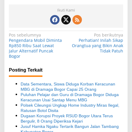
Ikuti Kami
N
Pos sebelumnya
Pos berikutnya
Pengendara Mobil Diminta
Perhatian! Inilah Sikap
a
Rp850 Ribu Saat Lewat
Orangtua yang Bikin Anak
Jalur Alternatif Puncak
Tidak Patuh
v
Bogor
i
g
Posting Terkait
a
s
Data Sementara, Siswa Diduga Korban Keracunan
MBG di Dramaga Bogor Capai 25 Orang
i
Puluhan Pelajar dan Guru di Dramaga Bogor Diduga
Keracunan Usai Santap Menu MBG
p
Polsek Cileungsi Ungkap Home Industry Miras Ilegal,
o
Ratusan Botol Disita
Dugaan Korupsi Proyek RSUD Bogor Utara Terus
s
Bergulir, 8 Orang Diperiksa Kejari
Jusuf Hamka Ngaku Tertarik Bangun Jalan Tambang
Kabupaten Bogor