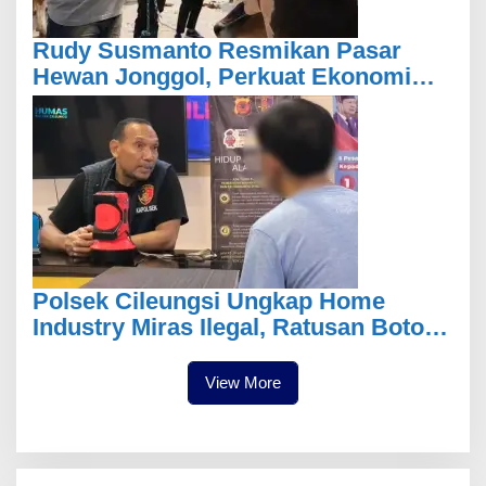
Rudy Susmanto Resmikan Pasar
Hewan Jonggol, Perkuat Ekonomi
Peternakan dan Dukung
Pengembangan Bogor Timur
Polsek Cileungsi Ungkap Home
Industry Miras Ilegal, Ratusan Botol
Disita
View More