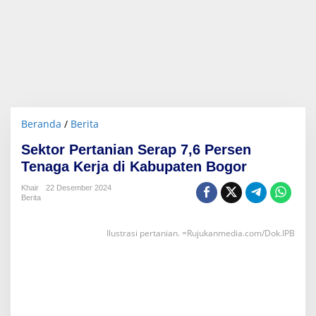
Beranda
/
Berita
S
e
Sektor Pertanian Serap 7,6 Persen
k
t
Tenaga Kerja di Kabupaten Bogor
o
r
Khair
22 Desember 2024
Berita
P
e
r
Ilustrasi pertanian. =Rujukanmedia.com/Dok.IPB
t
a
n
i
a
n
S