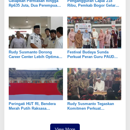
Gelapkan Perhiasan hingga
Pengangguran Capai 218
Rp635 Juta, Dua Perempuan
Ribu, Pemkab Bogor Gelar
di Gunungputri Bogor
Job Fair
Ditangkap
Rudy Susmanto Dorong
Festival Budaya Sunda
Career Center Lebih Optimal
Perkuat Peran Guru PAUD
Demi Perluas Akses
Sukseskan Wajib Belajar 13
Kesempatan Kerja Bagi
Tahun
Masyarakat
Peringati HUT RI, Bendera
Rudy Susmanto Tegaskan
Merah Putih Raksasa
Komitmen Perkuat
Dipasang di Stadion
Pencegahan Korupsi untuk
Pakansari
Wujudkan Pemerintahan
Berintegritas
View More