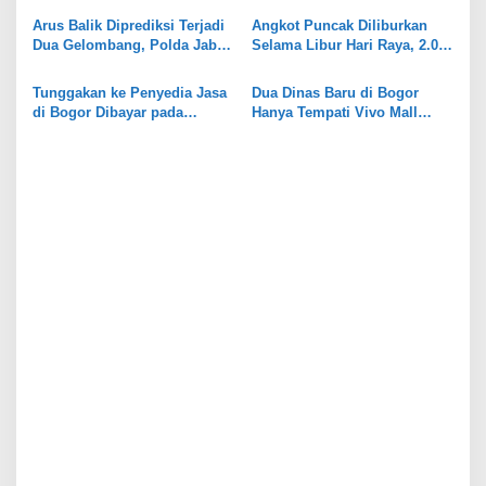
s
Kreativitas dan Kepedulian
Arus Balik Diprediksi Terjadi
Angkot Puncak Diliburkan
Lingkungan
Dua Gelombang, Polda Jabar
Selama Libur Hari Raya, 2.068
Siagakan Personel
Sopir Diberi Kompensasi Rp1
Juta
Tunggakan ke Penyedia Jasa
Dua Dinas Baru di Bogor
di Bogor Dibayar pada
Hanya Tempati Vivo Mall
Perubahan Parsial 2026
Sekitar 4 Tahun