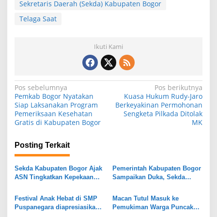
Sekretaris Daerah (Sekda) Kabupaten Bogor
Telaga Saat
Ikuti Kami
N
Pos sebelumnya
Pos berikutnya
Pemkab Bogor Nyatakan
Kuasa Hukum Rudy-Jaro
a
Siap Laksanakan Program
Berkeyakinan Permohonan
Pemeriksaan Kesehatan
Sengketa Pilkada Ditolak
v
Gratis di Kabupaten Bogor
MK
i
g
Posting Terkait
a
s
Sekda Kabupaten Bogor Ajak
Pemerintah Kabupaten Bogor
ASN Tingkatkan Kepekaan
Sampaikan Duka, Sekda
i
dalam Menghadapi Tantangan
Lakukan Takziah ke Keluarga
Fiskal Daerah
Korban Kecelakaan di
p
Festival Anak Hebat di SMP
Macan Tutul Masuk ke
Tangerang
Puspanegara diapresiasikan
Pemukiman Warga Puncak
o
Pemkab Bogor, Dorong
Bogor, Didapati Tak Berdaya