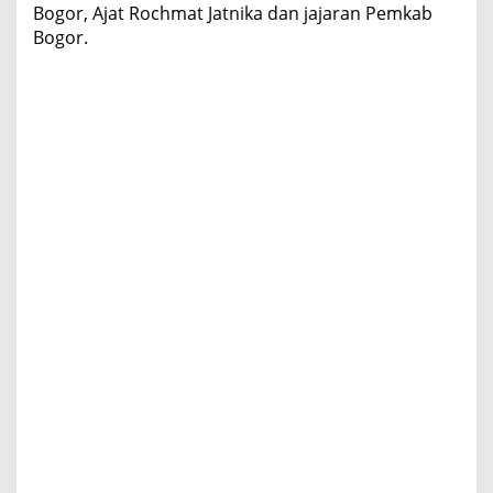
Bogor, Ajat Rochmat Jatnika dan jajaran Pemkab
g
Bogor.
o
r