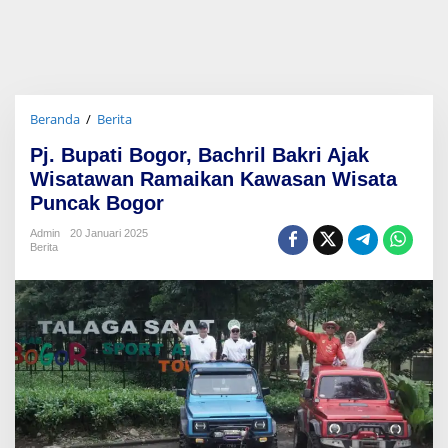
Beranda
/
Berita
P
j
Pj. Bupati Bogor, Bachril Bakri Ajak
.
B
Wisatawan Ramaikan Kawasan Wisata
u
Puncak Bogor
p
a
Admin
20 Januari 2025
t
Berita
i
B
o
g
o
r
,
B
a
c
h