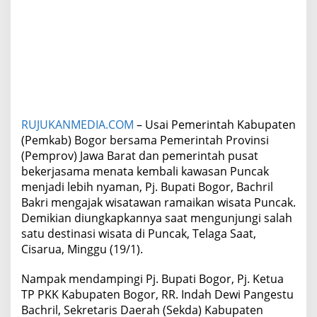
i
k
a
n
K
a
w
a
s
RUJUKANMEDIA.COM
– Usai Pemerintah Kabupaten
a
n
(Pemkab) Bogor bersama Pemerintah Provinsi
W
(Pemprov) Jawa Barat dan pemerintah pusat
i
bekerjasama menata kembali kawasan Puncak
s
menjadi lebih nyaman, Pj. Bupati Bogor, Bachril
a
Bakri mengajak wisatawan ramaikan wisata Puncak.
t
a
Demikian diungkapkannya saat mengunjungi salah
P
satu destinasi wisata di Puncak, Telaga Saat,
u
Cisarua, Minggu (19/1).
n
c
Nampak mendampingi Pj. Bupati Bogor, Pj. Ketua
a
k
TP PKK Kabupaten Bogor, RR. Indah Dewi Pangestu
B
Bachril, Sekretaris Daerah (Sekda) Kabupaten
o