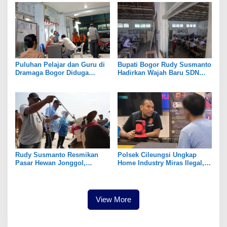
Puluhan Pelajar dan Guru di
Bupati Bogor Rudy Susmanto
Dramaga Bogor Diduga
Hadirkan Wajah Baru SDN
Keracunan Usai Santap Menu
Tegal Benteng, Setelah 11
MBG
Tahun Tak Tersentuh
Pembangunan
Rudy Susmanto Resmikan
Polsek Cileungsi Ungkap
Pasar Hewan Jonggol,
Home Industry Miras Ilegal,
Perkuat Ekonomi Peternakan
Ratusan Botol Disita
dan Dukung Pengembangan
Bogor Timur
View More