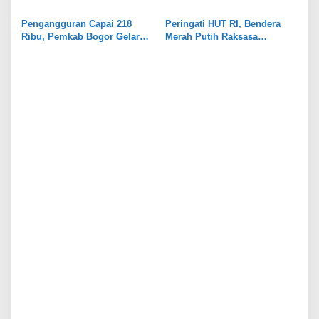
Kabupaten Bogor
di Gunungputri Bogor
Ditangkap
Pengangguran Capai 218
Peringati HUT RI, Bendera
Ribu, Pemkab Bogor Gelar
Merah Putih Raksasa
Job Fair
Dipasang di Stadion
Pakansari