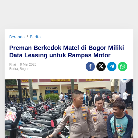
Beranda
/
Berita
P
r
Preman Berkedok Matel di Bogor Miliki
e
m
Data Leasing untuk Rampas Motor
a
n
Khair
9 Mei 2025
Berita
,
Bogor
B
e
r
k
e
d
o
k
M
a
t
e
l