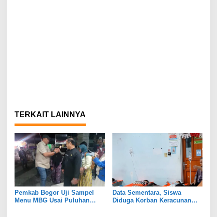
TERKAIT LAINNYA
Pemkab Bogor Uji Sampel
Data Sementara, Siswa
Menu MBG Usai Puluhan
Diduga Korban Keracunan
Siswa SDN Ciherang 01
MBG di Dramaga Bogor Capai
Diduga Keracunan
25 Orang