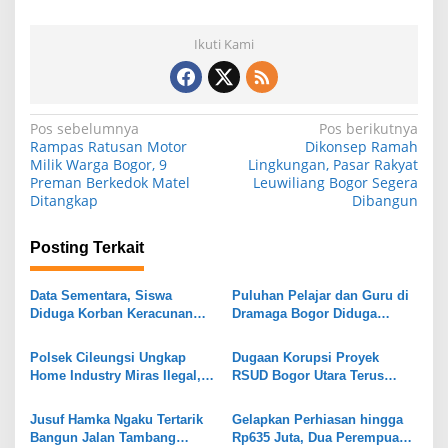
Ikuti Kami
N
Pos sebelumnya
Pos berikutnya
Rampas Ratusan Motor
Dikonsep Ramah
a
Milik Warga Bogor, 9
Lingkungan, Pasar Rakyat
Preman Berkedok Matel
Leuwiliang Bogor Segera
v
Ditangkap
Dibangun
i
g
Posting Terkait
a
s
Data Sementara, Siswa
Puluhan Pelajar dan Guru di
Diduga Korban Keracunan
Dramaga Bogor Diduga
i
MBG di Dramaga Bogor Capai
Keracunan Usai Santap Menu
25 Orang
MBG
p
Polsek Cileungsi Ungkap
Dugaan Korupsi Proyek
Home Industry Miras Ilegal,
RSUD Bogor Utara Terus
o
Ratusan Botol Disita
Bergulir, 8 Orang Diperiksa
s
Kejari
Jusuf Hamka Ngaku Tertarik
Gelapkan Perhiasan hingga
Bangun Jalan Tambang
Rp635 Juta, Dua Perempuan