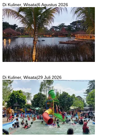
Di Kuliner, Wisata
|
6 Agustus 2026
Resto Sekaligus Tempat Wisata di Rumah Air Bogor Masi Jadi
Tempat Favorit Liburan Akhir Pekan!
Di Kuliner, Wisata
|
29 Juli 2026