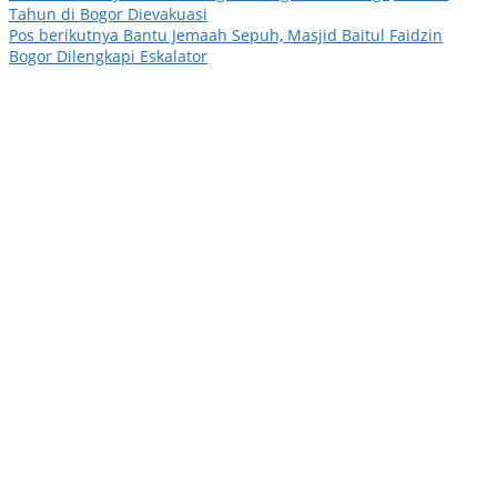
Tahun di Bogor Dievakuasi
Pos berikutnya
Bantu Jemaah Sepuh, Masjid Baitul Faidzin
Bogor Dilengkapi Eskalator