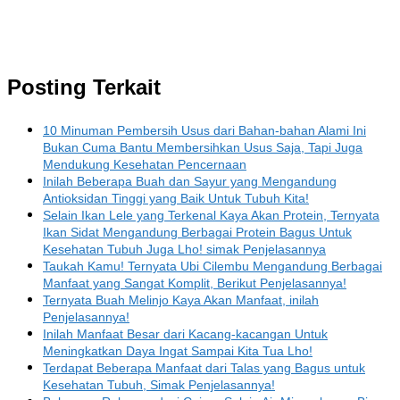
Posting Terkait
10 Minuman Pembersih Usus dari Bahan-bahan Alami Ini
Bukan Cuma Bantu Membersihkan Usus Saja, Tapi Juga
Mendukung Kesehatan Pencernaan
Inilah Beberapa Buah dan Sayur yang Mengandung
Antioksidan Tinggi yang Baik Untuk Tubuh Kita!
Selain Ikan Lele yang Terkenal Kaya Akan Protein, Ternyata
Ikan Sidat Mengandung Berbagai Protein Bagus Untuk
Kesehatan Tubuh Juga Lho! simak Penjelasannya
Taukah Kamu! Ternyata Ubi Cilembu Mengandung Berbagai
Manfaat yang Sangat Komplit, Berikut Penjelasannya!
Ternyata Buah Melinjo Kaya Akan Manfaat, inilah
Penjelasannya!
Inilah Manfaat Besar dari Kacang-kacangan Untuk
Meningkatkan Daya Ingat Sampai Kita Tua Lho!
Terdapat Beberapa Manfaat dari Talas yang Bagus untuk
Kesehatan Tubuh, Simak Penjelasannya!