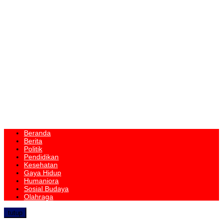
Beranda
Berita
Politik
Pendidikan
Kesehatan
Gaya Hidup
Humaniora
Sosial Budaya
Olahraga
tutup